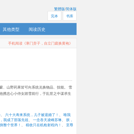
繁體版
/
简体版
完本
书库
其他类型
阅读历史
手机阅读《寒门弃子，自立门庭换黄袍》
窗、山野药果皆可向系统兑换物品、技能。 雪
 他携忠心小侍女踏雪前行，于乱世之中谋求生
峰
、 
六十大寿来系统，儿子被退婚了！
、 
唯我
，我成了部落先祖
、 
一念吞天凌峰苏琳
、 
朕，
倒整个世界！
、 
税收只在机枪射程内！
、 
至尊