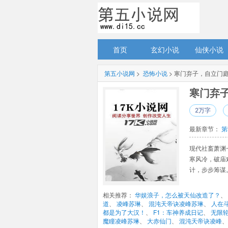
首页
玄幻小说
仙侠小说
第五小说网
> 
恐怖小说
> 寒门弃子，自立门
寒门弃子
2万字
最新章节： 
第
现代社畜萧渊
寒风冷，破庙
计，步步筹谋
相关推荐： 
华娱浪子，怎么被天仙改造了？
、 
道
、 
凌峰苏琳
、 
混沌天帝诀凌峰苏琳
、 
人在
都是为了大汉！
、 
F1：车神养成日记
、 
无限
魔瞳凌峰苏琳
、 
大赤仙门
、 
混沌天帝诀凌峰
、