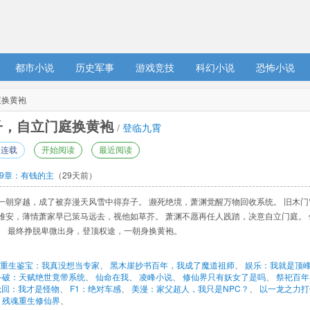
都市小说
历史军事
游戏竞技
科幻小说
恐怖小说
庭换黄袍
，自立门庭换黄袍 
/ 
登临九霄
连载
开始阅读
最近阅读
9章：有钱的主
（29天前）
一朝穿越，成了被弃漫天风雪中得弃子。 濒死绝境，萧渊觉醒万物回收系统。 旧木门
难安，薄情萧家早已策马远去，视他如草芥。 萧渊不愿再任人践踏，决意自立门庭。
。 最终挣脱卑微出身，登顶权途，一朝身换黄袍。
重生鉴宝：我真没想当专家
、 
黑木崖抄书百年，我成了魔道祖师
、 
娱乐：我就是顶
斗破：天赋绝世竟带系统
、 
仙命在我
、 
凌峰小说
、 
修仙界只有妖女了是吗
、 
祭祀百年
轮回：我才是怪物
、 
F1：绝对车感
、 
美漫：家父超人，我只是NPC？
、 
以一龙之力打
 
残魂重生修仙界
、 