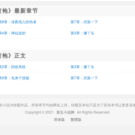
黄袍》最新章节
第8章：深夜闯入的伤者
第7章：武装一下
第4章：神仙送的
第3章：傻丫头
黄袍》正文
第2章：回收系统
第3章：傻丫头
第6章：先来个技能
第7章：武装一下
有小说为转载作品，所有章节均由网友上传，转载至本站只是为了宣传本书让更多读
Copyright © 2021 
第五小说网
All Rights Reserved. 
简体版
· 
繁體版