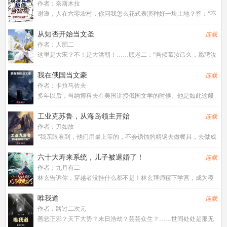
作者：
奈斯木拉
谢邀，人在六零农村，你问我怎么花式表演种好一块土地？答：“不
知道啊，老师没教。”具体版简介：人倒霉怎么可以倒霉成这样，刚
临近成年就嘎了，胎穿就算了，送我去六十年代吃草，裴望舒表
从知否开始当文圣
连载
示：穿越大神，你礼貌吗？
作者：
人肥二
这里是大宋？不！是大洪朝！……顾老二：“吾倾慕汝己久，愿聘汝
为妇，托付中馈，衍嗣绵延，终老一生！”盛明
兰：“妾……”“慢！”就在此时，有翩翩公子，手持大戟，却是横插了
我在俄国当文豪
连载
一脚！“吾姊乃大家闺秀，需配青年才
作者：
卡拉马佐夫
多年以后，当纳博科夫在美国讲授俄国文学的时候。他是如此这般
操作的。
工业克苏鲁，从海岛领主开始
连载
作者：
刀如故
“我亲眼看到，他们用最上等的，不会锈蚀的精钢去做餐具，去做成
罐子，里面装下一点点食物，吃完就随手扔掉...
六十大寿来系统，儿子被退婚了！
连载
作者：
九月有二
林玄告诉你，穿越者没挂什么都不是！林玄拜师稷下学宫，成为稷
下学宫亲传弟子，但是奈何空有一身悟性，却没有根骨，最后认命
的林玄悄然离去，回到了自家小城，娶妻生子，并且带领林家成为
唯我道
连载
了云雾城五大家族之一。林玄
作者：
路过二次元
善恶正邪？天下大势？末日浩劫？芸芸众生？……世间处处是那无