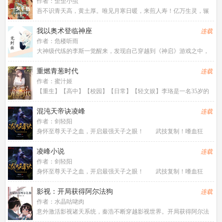
风，明月，我。……这或许是一个
作者：
歪歪小虫
吾不识青天高，黄土厚。唯见月寒日暖，来煎人寿！亿万生灵，辗
转地狱，流浪生死，众苦逼迫，永无止息！段融魂穿异域，获得了
吞噬器灵的能力:兵刃、书画、古木、神像，万物有灵，我皆可吞
我以奥术登临神座
连载
之！段融以此为基，小心经营
作者：
危楼听雨
大神级代练的李斯一觉醒来，发现自己穿越到《神启》游戏之中，
成为了沉迷魔法的子爵大人。知道自己即将面对的是硝烟四起的大
陆全面战争、波澜壮阔的异世界远征、世界树的莫名腐朽、危机四
重燃青葱时代
连载
伏的深渊恶魔入侵.....
作者：
蜜汁姬
【重生】【高中】【校园】【日常】【轻文娱】李珞是一名35岁的
无业……灵活就业者。毕业后写过小说，拍过短剧，玩过音乐，送
过外卖，卖过路边小吃摊，甚至还给淘宝内衣店当过客服。而现
混沌天帝诀凌峰
连载
在，李珞重生回到了15岁的
作者：
剑轻阳
身怀至尊天子之血，开启最强天子之眼！ 武技复制！嗜血狂
暴！看破虚幻！记忆读取！焚世黑炎！分身瞬移！空间粉碎！无限
视界！时间静止！…… 【混沌天帝】凌峰：“我凭这双眼，敢叫
凌峰小说
连载
天地颤栗！”
作者：
剑轻阳
身怀至尊天子之血，开启最强天子之眼！ 武技复制！嗜血狂
暴！看破虚幻！记忆读取！焚世黑炎！分身瞬移！空间粉碎！无限
视界！时间静止！…… 【混沌天帝】凌峰：“我凭这双眼，敢叫
影视：开局获得阿尔法狗
连载
天地颤栗！”
作者：
水晶咕咾肉
意外激活影视诸天系统，秦浩不断穿越影视世界。开局获得阿尔法
狗，拥有强大的计算能力跟记忆力，关键是在不同影视世界学到的