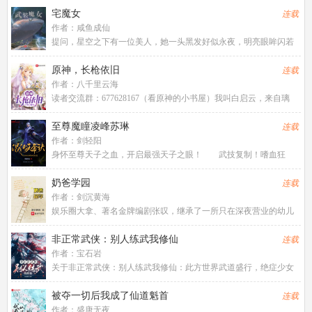
知识、技能可以完美继承。秦浩从而开启一段绚丽精彩的人生。暂
宅魔女
连载
定世界：欢乐颂、小欢喜、小
作者：
咸鱼成仙
提问，星空之下有一位美人，她一头黑发好似永夜，明亮眼眸闪若
星辰，强大的魔力令世界颤抖，绝世的美貌令众生臣服，这位美人
是谁？“没错，就是我，魔女之王，多萝茜哒”ps：原名《武装魔
原神，长枪依旧
连载
女》，不嫁，慢热设定文，
作者：
八千里云海
读者交流群：677628167（看原神的小书屋）我叫白启云，来自璃
月，是一名厨师。本来我以为，我会继承爷爷的白氏餐馆，然后在
璃月当一辈子厨师。直到有一天，隔壁万民堂的人跑出去游览提瓦
至尊魔瞳凌峰苏琳
连载
特，而我则被老爷子
作者：
剑轻阳
身怀至尊天子之血，开启最强天子之眼！ 武技复制！嗜血狂
暴！看破虚幻！记忆读取！焚世黑炎！分身瞬移！空间粉碎！无限
视界！时间静止！…… 【混沌天帝】凌峰：“我凭这双眼，敢叫
奶爸学园
连载
天地颤栗！”
作者：
剑沉黄海
娱乐圈大拿、著名金牌编剧张叹，继承了一所只在深夜营业的幼儿
园，想关关不了，因为小朋友实在太可爱了……凌晨零点半，他目
送西装革履一脸倦容的社畜接走3岁的小女儿，一身酒味的酒吧侍者
非正常武侠：别人练武我修仙
连载
抱起熟睡的儿子走进夜色，
作者：
宝石岩
关于非正常武侠：别人练武我修仙：此方世界武道盛行，绝症少女
魂穿而来，开局获得修仙功法。别人练武我修仙？那岂不是版本碾
压？可她朝四周看去，周围到处都是无尽的黄沙，没有食物没有
被夺一切后我成了仙道魁首
连载
水，她要怎么生存？糟糕的是，
作者：
盛唐无夜