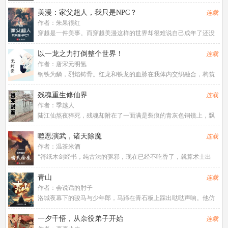
影无形但泾渭分明的束缚。当时代的浪潮强势来袭时，多是身不由
己。然，举目望去又顿觉皆是虚妄！！！万般唯我，无分正邪，亦
美漫：家父超人，我只是NPC？
连载
善亦恶，所思所欲即所行所为
作者：
朱果很红
穿越是一件美事。而穿越美漫这样的世界却很难说自己成年了还没
逝，或许成为了超人克拉克的养子也算有了一...
以一龙之力打倒整个世界！
连载
作者：
唐宋元明氢
钢铁为鳞，烈焰铸骨。红龙和铁龙的血脉在我体内交织融合，构筑
出耀眼的新生，烈焰与钢铁是我与生俱来的天赋...
残魂重生修仙界
连载
作者：
季越人
陆江仙熬夜猝死，残魂却附在了一面满是裂痕的青灰色铜镜上，飘
落到了浩瀚无垠的修仙世界。凶险难测的大黎山，眉尺河旁小小的
村落，一个小家族拾到了这枚镜子，于是传仙道授仙法，开启波澜
噬恶演武，诸天除魔
连载
壮阔的新时代。(家族修仙，
作者：
温茶米酒
“符纸木剑经书，纯古法的驱邪，现在已经不吃香了，就算术士出
门，都得带个二百斤的香炉防身，你不练武，抡...
青山
连载
作者：
会说话的肘子
洛城夜幕下的骏马与少年郎，马蹄在青石板上踩出哒哒声响。他仿
佛说书先生故事中的人物，从云瀑中来，往江湖中处去，行至青
山，看晚霞西落。若你问，谁是这江湖里的不归客？他会答，清
一夕千悟，从杂役弟子开始
连载