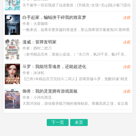
关于被夺一切后我成了仙道魁首：[升级流+女强+无cp]陆少蘅刁蛮任
性，奢侈享乐，但她有骄纵的资本。优越出身、顶尖才情、亲友宠
爱和婚约郎君，一切都轻而易举。直到她的生活中闯进了个少女，
白手起家，蝙蝠侠干碎我的致富梦
连载
强势地侵占一切。陆
作者：
火星咖啡
一般来说，如果非要穿越到美漫里，那么我希望尽量避免DC那种黑
暗色调的世界如果一定要穿越到DC，那么起码不...
漫威：冒牌发明家
连载
作者：
酉时二把刀
（老书精品完本，请放心追读。）“水25升，氧20千克，氨4千克，
石灰1.5千克，磷800克.....嗯，再加上1颗大...
斗罗：我能培育魂兽，还能超进化
连载
作者：
沐沐蛇
【已有1本精品百万完结斗二同人】苏闻穿越斗罗，觉醒武魂“精灵
球”，每一魂环都能捕捉魂兽，
御兽：我的灵宠拥有游戏面板
连载
作者：
小河向西流
大西洋深处，游动着吞噬万物的瀚海鲸皇。青藏高原之顶，耸立着
接通天地的不朽建木。阿尔卑斯山脉中，走动...
下一页
末页