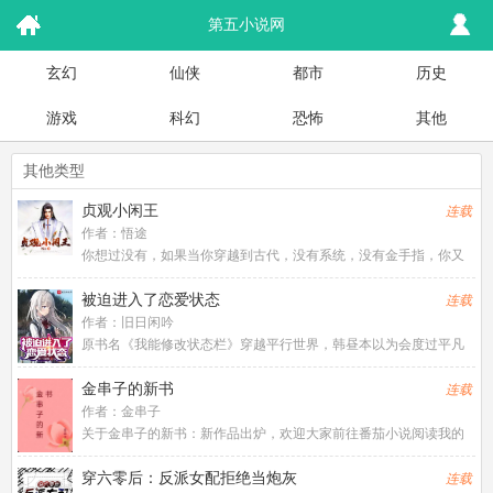
第五小说网
玄幻
仙侠
都市
历史
游戏
科幻
恐怖
其他
其他类型
贞观小闲王
连载
作者：
悟途
你想过没有，如果当你穿越到古代，没有系统，没有金手指，你又
不是物理化博士，也不是历史学家，你只是后世一个普通人。所有
的知识储备仅限于电影电视短视频平台媒体。你会怎么样活着。且
被迫进入了恋爱状态
连载
看一个穿越到唐初李世民第十
作者：
旧日闲吟
原书名《我能修改状态栏》穿越平行世界，韩昼本以为会度过平凡
的一生，却突然在某天发现自己能够看到并修改所有人的状态
栏。“奄奄一息→奄奄十息:十息尚存，二十四小时后进入濒死状
金串子的新书
连载
态。”“厨师→厨帅:三军有帅，
作者：
金串子
关于金串子的新书：新作品出炉，欢迎大家前往番茄小说阅读我的
作品，希望大家能够喜欢，你们的关注是我写作的动力，我会努力
讲好每个故事！
穿六零后：反派女配拒绝当炮灰
连载