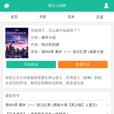
第五小说网
首页
书库
完本
足迹
华娱浪子，怎么被天仙改造了？
分类：
都市小说
作者：
快出栏的猪
更新：
第804章 番外（一）前尘忆梦 (感谢大佬
【莫少殇】上盟主)
开始阅读
查看目录
前世公关公司老板路宽重生茅山道士，开局进入《射雕》剧组。
从演员到导演，掌控互联网舆论阵地，直至成为资...
最新章节
第804章 番外（一）前尘忆梦 (感谢大佬【莫少殇】上盟主)