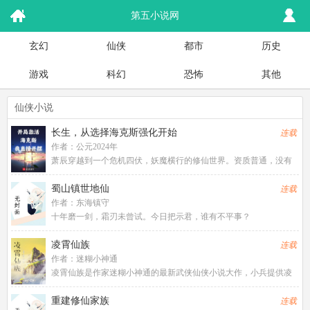
第五小说网
玄幻
仙侠
都市
历史
游戏
科幻
恐怖
其他
仙侠小说
长生，从选择海克斯强化开始
连载
作者：
公元2024年
萧辰穿越到一个危机四伏，妖魔横行的修仙世界。资质普通，没有
背景，只能沦为离火门最底层的杂役弟子，此生...
蜀山镇世地仙
连载
作者：
东海镇守
十年磨一剑，霜刃未曾试。今日把示君，谁有不平事？
凌霄仙族
连载
作者：
迷糊小神通
凌霄仙族是作家迷糊小神通的最新武侠仙侠小说大作，小兵提供凌
霄仙族最新章节，凌霄仙族全文阅读尽在小兵。2w0-137247
重建修仙家族
连载