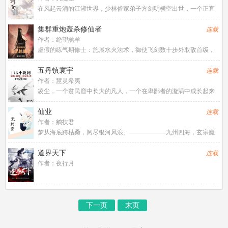
在风起云涌的江湖世界，少林俗家弟子方剑明横空出世，一个正直
如剑、义气凌云的少年，带着侠义之心勇闯江湖，一路行来奇遇不
断，他仗剑天涯，锄强扶弱，成为武林中令人瞩目的风云人物，更
集群重炮轰杀修仙者
连载
让美人倾心不已。快跟随他的
作者：
绝望羔羊
虚假的练气期修士：施展水火法术，御使飞剑数十步外取敌首级，
富裕的还有一枚盾牌法器，攻守兼备，高配一叠符箓，顶配只能发
挥一击之力的极品法器，傲视同阶修士。真实的练气期修士：驾驶
五丹镇寰宇
连载
99式主战坦克，搭载神识牵
作者：
慧灵希夷
凌尘，一个贫民窟中长大的凡人，一个在卑鄙者的漩涡中成长起来
的侠士，身具奇异根骨，更有无师通灵的悟性。历经九死一生，成
长一个拥有五个丹田的奇异修仙者。故事以“卑鄙者自掘坟墓”主题实
仙业
连载
践，贯穿凡尘黑恶、仙门
作者：
鹓扶君
梦从海底跨枯桑，阅尽银河风浪。——————九州四海，玄宗魔
门，天人外道，净土僧伽。炼炁，授箓，服饵，占验……入无穷之
门，游无极之野，与日月齐光，与天地为常。前尘皆客，再世为
道界天下
连载
人。这一次。只愿求长生！
作者：
夜行月
下一页
末页