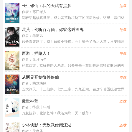
族蒙冤，被迫携家传“寒月剑”与隐秘信物，从西凉城远赴长安城，寻
长生修仙：我的天赋有点多
连载
求真相、复仇雪恨、守护
作者：
寒江老人
沈轩穿越修真世界，成为蛮荒边境坊市的底层散修。这里，宗门林
立，妖魔遍布，人如蝼蚁，命如草芥。幸好，
洪荒：剑斩百万仙，你管这叫酒鬼
连载
作者：
老随风
顾长青穿越了，成为截教小师弟。并且融合了酒之大道，只要喝酒
就变强！于是截教之中，多了一个以饮酒为乐的酒剑仙！“人生得意
须尽欢，莫使金樽空对月！”看着顾长青整日酗酒，所有人都以为这
西游：拦路人！
连载
个小师弟废了。然而当封
作者：
九月病句
穿越西游，觉醒拦路人系统。只要在每一难阻拦唐僧师徒取经的脚
步就可以获得奖励。拦截三天，奖励：移山之...
从两界开始御兽修仙
连载
作者：
乘龙快续
五大洞天、十三仙宗、七九上宗、九九正宗。在这个仙盟统治世界
的时代，修士需以借兽修真的方式摘取道果，得...
傲世神荒
连载
作者：
待我十年后
万般皆邪，化演乾坤！我若为邪，天下独尊！
少林侠影：无敌武僧闯江湖
连载
作者：
天魔圣