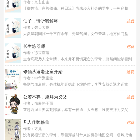
作者：
九玄山主
【御兽流、家族修仙、种田流】尚未步入社会的学生，一朝穿越，
成为御兽李氏家族子弟，从此踏上修行之路。故事，从李家被迫离
开祖地开始。
仙子，请听我解释
连载
作者：
弥天大厦
大炎皇朝国祚一千三百余年。先皇驾崩，女帝登基，地方仙门盘
踞，中央权相乱朝。一觉醒来，许元看到了深山的雨夜破庙，看到
了诡异的断臂石佛，以及，那位篝火旁面色清冷的黑衣女子。他成
长生炼器师
连载
了最终BOSS第三子，身世清
作者：
冻豆腐渣
生老病死乃人之常情，本来并不畏惧死亡的李青，忽然间能够看到
自己的寿命还剩多少，这下他慌了！还好我炼器就能获得寿元，那
就先活他个几万年再说！【成功炼制凡品兵器：精铁战戈，奖励寿
修仙从返老还童开始
连载
元五个月！】【成功炼制极品
作者：
中华聚宝盆
每到气血衰败、身体机能开始走下坡路时，李季安就会返老还童，
再次回返八岁时的身体……“像，实在太像了，...
公若不弃，愿拜为义父
连载
作者：
辣酱热干面
穿越西游世界蛮荒部落，幸有一神通，大灭爸：只要被拜为义父，
立即在脑中推衍出灭杀‘义父’的方法。场景一：金角童子手持太上老
君的紫金红葫芦，大喊：羽凤仙，我叫你一声，你敢答应吗？小羽
凡人作弊修仙
连载
粲然一<span
作者：
方尤
没有灵根资质的李修，靠着穿越时带来的魔兽地图空间，瞎炼成仙