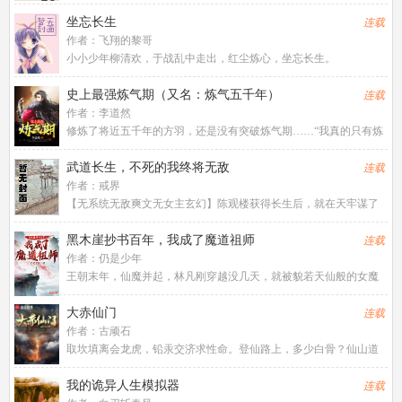
的故事（半吊子凡迷写书，轻喷！）。七鬼噬魂、器灵根、玄天之
宝、奇灵宝焰、大五行磁力、灵体奇功，尽在凡人作弊修仙。跳出
坐忘长生
连载
大多数种田流、炼丹流法宝的
作者：
飞翔的黎哥
小小少年柳清欢，于战乱中走出，红尘炼心，坐忘长生。
史上最强炼气期（又名：炼气五千年）
连载
作者：
李道然
修炼了将近五千年的方羽，还是没有突破炼气期……“我真的只有炼
气期，但你们别惹我！”
武道长生，不死的我终将无敌
连载
作者：
戒界
【无系统无敌爽文无女主玄幻】陈观楼获得长生后，就在天牢谋了
一个狱卒铁饭碗，开始了每天上班摸鱼的日子。在漫长的岁月中，
看他起高楼，看他楼塌了。看他今朝荣登天子堂，明日做那2w0-
黑木崖抄书百年，我成了魔道祖师
连载
1818<span
作者：
仍是少年
王朝末年，仙魔并起，林凡刚穿越没几天，就被貌若天仙般的女魔
头掳到血魔宗.身在曹营心在汉，林凡一心只想做个好人，无奈常遭
人误解，好在他不断通过藏书楼抄录变强。……若干年后，正道六
大赤仙门
连载
大派打上血魔宗，林凡走出
作者：
古顽石
取坎填离会龙虎，铅汞交济求性命。登仙路上，多少白骨？仙山道
宗，几家长青？许玄一朝穿越，
我的诡异人生模拟器
连载