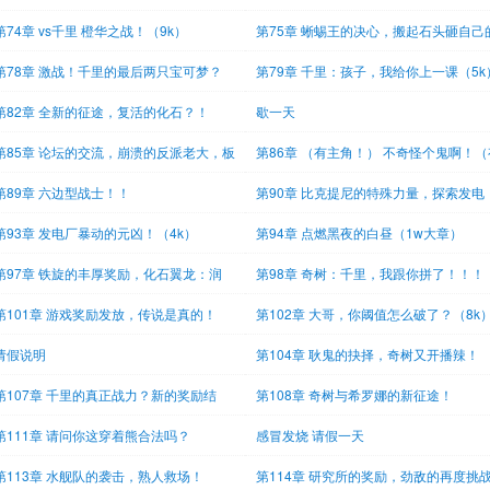
第74章 vs千里 橙华之战！（9k）
第75章 蜥蜴王的决心，搬起石头砸自己
脚？
第78章 激战！千里的最后两只宝可梦？
第79章 千里：孩子，我给你上一课（5k
6k）
第82章 全新的征途，复活的化石？！
歇一天
5k）
第85章 论坛的交流，崩溃的反派老大，板
第86章 （有主角！） 不奇怪个鬼啊！（
的
主
第89章 六边型战士！！
第90章 比克提尼的特殊力量，探索发电
厂？（
第93章 发电厂暴动的元凶！（4k）
第94章 点燃黑夜的白昼（1w大章）
第97章 铁旋的丰厚奖励，化石翼龙：润
第98章 奇树：千里，我跟你拼了！！！
，勿
第101章 游戏奖励发放，传说是真的！
第102章 大哥，你阈值怎么破了？（8k
1w大
请假说明
第104章 耿鬼的抉择，奇树又开播辣！
第107章 千里的真正战力？新的奖励结
第108章 奇树与希罗娜的新征途！
？！
第111章 请问你这穿着熊合法吗？
感冒发烧 请假一天
第113章 水舰队的袭击，熟人救场！
第114章 研究所的奖励，劲敌的再度挑