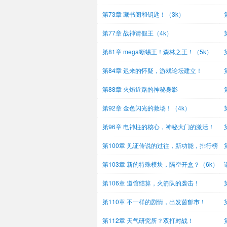
第73章 藏书阁和钥匙！（3k）
第77章 战神请假王（4k）
（
第81章 mega蜥蜴王！森林之王！（5k）
（
第84章 迟来的怀疑，游戏论坛建立！
（5k）
木
第88章 火焰近路的神秘身影
第92章 金色闪光的救场！（4k）
第96章 电神柱的核心，神秘大门的激活！
（4
了
第100章 见证传说的过往，新功能，排行榜
奖
（
第103章 新的特殊模块，隔空开盒？（6k）
第106章 道馆结算，火箭队的袭击！
算
第110章 不一样的剧情，出发茵郁市！
第112章 天气研究所？双打对战！