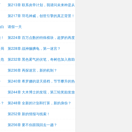
嘿
可
第213章 联系炎帝计划，我请问未来种是从
哪里来的？？
第217章 羽毛神威，创世引擎的真正背景！
的白
请假一天
锁！
第224章 百万点数的特殊模块，超梦的再度
链
开局
第228章 战神腼腆龟，第一迷宫？
是危
第232章 黑色雾气的伏笔，奇树也加入救助
队了？
第236章 再探迷宫，新的机制？
身
第240章 希罗娜的逆天搭档，节节攀升的热
度
第244章 大木博士的发现，第三轮奖励发放
的
界？
第248章 全新的计划和打算，新的身份？
！
第252章 新的情报与线索！
第256章 要不你跟我回去一趟？