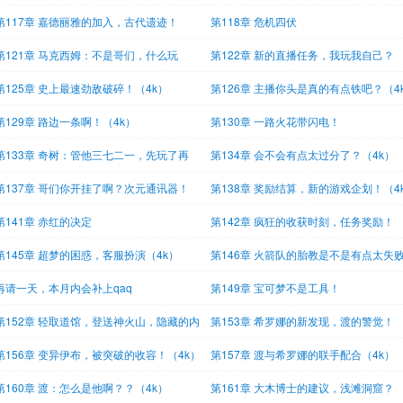
第117章 嘉德丽雅的加入，古代遗迹！
第118章 危机四伏
第121章 马克西姆：不是哥们，什么玩
第122章 新的直播任务，我玩我自己？
？？
（4k）
第125章 史上最速劲敌破碎！（4k）
第126章 主播你头是真的有点铁吧？（4
第129章 路边一条啊！（4k）
第130章 一路火花带闪电！
第133章 奇树：管他三七二一，先玩了再
第134章 会不会有点太过分了？（4k）
！
第137章 哥们你开挂了啊？次元通讯器！
第138章 奖励结算，新的游戏企划！（4
4k
第141章 赤红的决定
第142章 疯狂的收获时刻，任务奖励！
第145章 超梦的困惑，客服扮演（4k）
第146章 火箭队的胎教是不是有点太失
了？
再请一天，本月内会补上qaq
第149章 宝可梦不是工具！
第152章 轻取道馆，登送神火山，隐藏的内
第153章 希罗娜的新发现，渡的警觉！
（4k）
第156章 变异伊布，被突破的收容！（4k）
第157章 渡与希罗娜的联手配合（4k）
第160章 渡：怎么是他啊？？（4k）
第161章 大木博士的建议，浅滩洞窟？