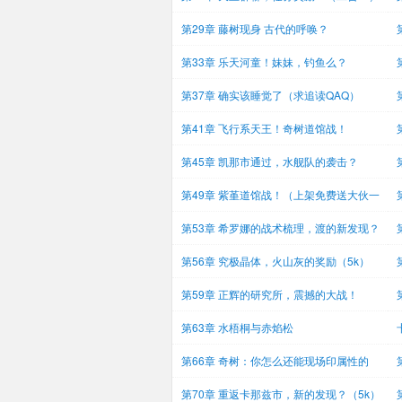
树
第29章 藤树现身 古代的呼唤？
第33章 乐天河童！妹妹，钓鱼么？
第37章 确实该睡觉了（求追读QAQ）
第41章 飞行系天王！奇树道馆战！
第45章 凯那市通过，水舰队的袭击？
（4k）
第49章 紫堇道馆战！（上架免费送大伙一
章）
第53章 希罗娜的战术梳理，渡的新发现？
（5
第56章 究极晶体，火山灰的奖励（5k）
第59章 正辉的研究所，震撼的大战！
（5k）
第63章 水梧桐与赤焰松
第66章 奇树：你怎么还能现场印属性的
啊？（
第70章 重返卡那兹市，新的发现？（5k）