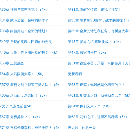
！（
之旅
第30章 神殿与雷吉洛克！（4k）
第31章 唤醒的仪式，传说宝可梦！
第34章 武斗道馆，藤树的操作？
第35章 希罗娜VS藤树，战术的碰撞！
合一
第38章 阈值突破！全新的计划！
第39章 全新的计划和任务，奇树坐大牢
第42章 乐观的奖励，回归的烛光灵
第43章 灵界之棺 真嗣挑战！（4k）
第46章 大哥，你不用睡觉的吗？（4k）
第47章 搬家与推广（5k）
第50章 上架感言
第51章 铁旋不语，只是一味的使用十万
特（
第54章 火箭队倒大霉！（5k）
更新说明
第57章 腐朽之剑？新宝可梦入队！（5k）
第58章 正辉：你居然是化石变的？！
（5k）
第60章 烟凸山，熔岩团！（5k）
第61章 烟突山之战，我播我自己？（5k
卡文了 九点之前更5k
第64章 你们又来？？（5k）
第67章 究极异兽？？（4k）
第68章 幻影之塔，这里不能种哦（5k）
第71章 再探橙华森林，神秘洋馆？（4k）
没太监，休息一天