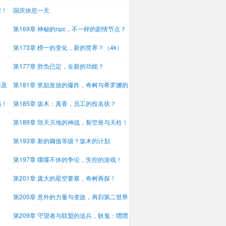
报！
国庆休息一天
第169章 神秘的npc，不一样的剧情节点？
（4
第173章 榜一的变化，新的世界？（4k）
第177章 胜负已定，全新的功能？
得及
第181章 奖励发放的爆炸，奇树与希罗娜的
决
塌！
第185章 坂木：真香，员工的投名状？
第189章 毁天灭地的神战，裂空座与天柱！
（4k）
第193章 新的阈值等级？坂木的计划
第197章 喋喋不休的争论，失控的游戏！
第201章 庞大的星空要塞，奇树再探！
第205章 意外的力量与变故，再归第二世界
第209章 守望者与联盟的追兵，耿鬼：嘿嘿