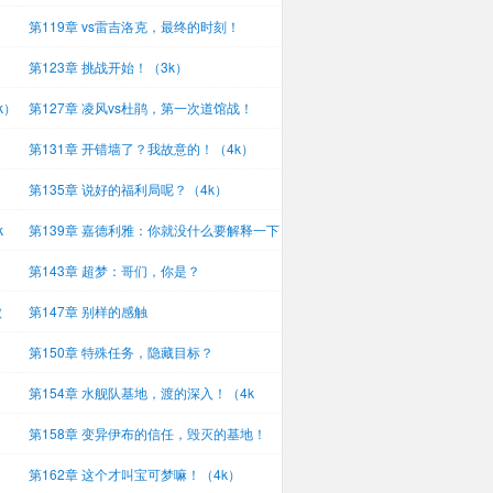
第119章 vs雷吉洛克，最终的时刻！
第123章 挑战开始！（3k）
k）
第127章 凌风vs杜鹃，第一次道馆战！
（6k）
第131章 开错墙了？我故意的！（4k）
第135章 说好的福利局呢？（4k）
k
第139章 嘉德利雅：你就没什么要解释一下
的
第143章 超梦：哥们，你是？
败
第147章 别样的感触
第150章 特殊任务，隐藏目标？
第154章 水舰队基地，渡的深入！（4k
第158章 变异伊布的信任，毁灭的基地！
（4k
第162章 这个才叫宝可梦嘛！（4k）