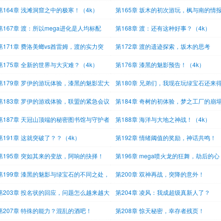
（4k）
第164章 浅滩洞窟之中的极寒！（4k）
第165章 坂木的初次游玩，枫与南的情
（
第167章 渡：所以mega进化是人均标配
第168章 渡：还有这种好事？（4k）
？？
第171章 费洛美螂vs酋雷姆，渡的实力突
第172章 渡的遗迹探索，坂木的思考
！
第175章 全新的世界与大灾难？（4k）
第176章 漆黑的魅影预告！（4k）
第179章 罗伊的游玩体验，漆黑的魅影宏大
第180章 兄弟们，我现在玩绿宝石还来
界！（4k）
吗
第183章 罗伊的游戏体验，联盟的紧急会议
第184章 奇树的初体验，梦之工厂的崩
第187章 天冠山顶端的秘密图书馆与守护者
第188章 海洋与大地之神战！（4k）
4k）
第191章 这就突破了？？（4k）
第192章 情绪阈值的奖励，神话共鸣！
第195章 突如其来的变故，阿响的抉择！
第196章 mega喷火龙的狂舞，劫后的心
灵！
第199章 漆黑的魅影与绿宝石的不同之处，
第200章 双神再战，突降的意外！
第203章 投名状的回应，问题怎么越来越大
第204章 凌风：我成超级真新人了？
第207章 特殊的能力？混乱的酒吧！
第208章 惊天秘密，幸存者残页！