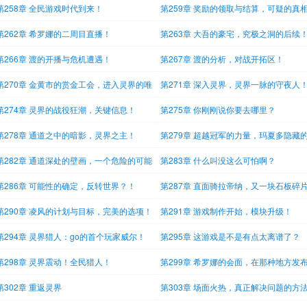
第258章 全民游戏时代到来！
第259章 奖励的领取与结算，可疑的真
第262章 希罗娜的二周目直播！
第263章 大吾的豪宅，究极之洞的后续
第266章 渡的开播与危机遭遇！
第267章 渡的分析，对战开拓区！
第270章 金黄市的赏金工会，进入灵界的唯
第271章 深入灵界，灵界一脉的守夜人
第274章 灵界的战役狂潮，关键信息！
第275章 你刚刚说你要去哪里？
第278章 通道之中的暗影，灵界之主！
第279章 超越冠军的力量，玛夏多隐藏
密
第282章 通道深处的壁画，一个危险的可能
第283章 什么叫没这么可怕啊？
第286章 可能性的确定，反转世界？！
第287章 直面骑拉帝纳，又一块石板碎
第290章 凌风的计划与目标，完美的选项！
第291章 游戏制作开始，模块升级！
第294章 灵界猎人：go的首个玩家威尔！
第295章 这游戏是不是有点太离谱了？
第298章 灵界震动！全民猎人！
第299章 希罗娜的会面，在那种地方发
戏
第302章 重返灵界
第303章 场面火热，真正解决问题的方