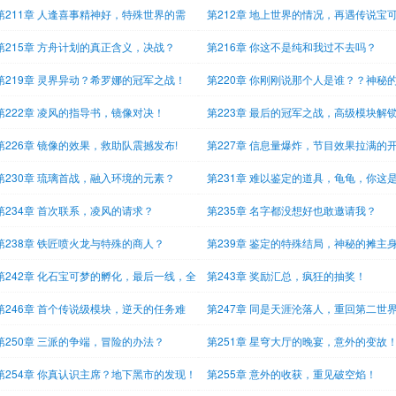
第211章 人逢喜事精神好，特殊世界的需
第212章 地上世界的情况，再遇传说宝
？
梦！
第215章 方舟计划的真正含义，决战？
第216章 你这不是纯和我过不去吗？
第219章 灵界异动？希罗娜的冠军之战！
第220章 你刚刚说那个人是谁？？神秘
色
第222章 凌风的指导书，镜像对决！
第223章 最后的冠军之战，高级模块解
第226章 镜像的效果，救助队震撼发布!
第227章 信息量爆炸，节目效果拉满的
测试
第230章 琉璃首战，融入环境的元素？
第231章 难以鉴定的道具，龟龟，你这
房啊！
第234章 首次联系，凌风的请求？
第235章 名字都没想好也敢邀请我？
第238章 铁匠喷火龙与特殊的商人？
第239章 鉴定的特殊结局，神秘的摊主
份？
第242章 化石宝可梦的孵化，最后一线，全
第243章 奖励汇总，疯狂的抽奖！
第246章 首个传说级模块，逆天的任务难
第247章 同是天涯沦落人，重回第二世
！
第250章 三派的争端，冒险的办法？
第251章 星穹大厅的晚宴，意外的变故
第254章 你真认识主席？地下黑市的发现！
第255章 意外的收获，重见破空焰！