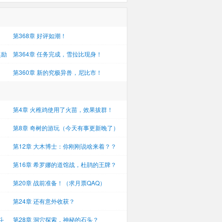
第368章 好评如潮！
奖励
第364章 任务完成，雪拉比现身！
！
第360章 新的究极异兽，尼比市！
第4章 火稚鸡使用了火苗，效果拔群！
（4k）
）
第8章 奇树的游玩（今天有事更新晚了）
第12章 大木博士：你刚刚说啥来着？？
（4k）
第16章 希罗娜的道馆战，杜鹃的王牌？
（4k）
第20章 战前准备！（求月票QAQ）
第24章 还有意外收获？
斗
第28章 洞穴探索，神秘的石头？