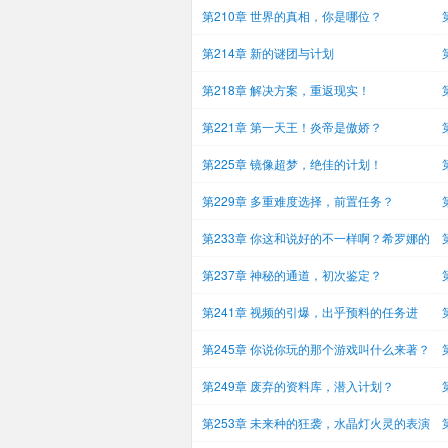
第210章 世界的真相，你是哪位？
求
第214章 新的谜团与计划
第218章 解决方案，重返现实！
第221章 第一天王！炎帝是傲娇？
第225章 镜像超梦，绝佳的计划！
第229章 多重难度选择，前置任务？
第233章 你这和说好的不一样啊？希罗娜的
联系！
第237章 神秘的通道，初次鉴定？
第241章 视频的引爆，出乎预料的任务进
度！
新
第245章 你说你玩的那个游戏叫什么来著？
度
第249章 废弃的资料库，潜入计划？
第253章 未来种的狂袭，水晶灯火灵的表演