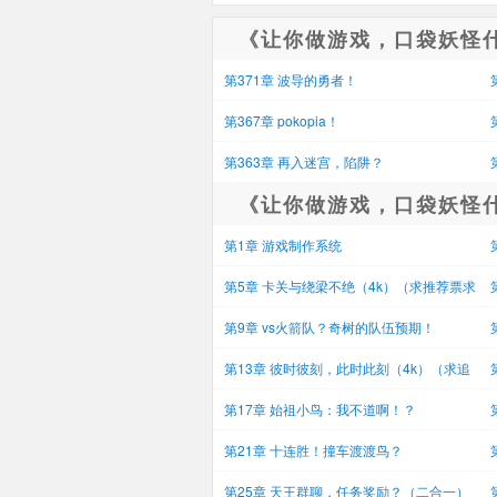
《让你做游戏，口袋妖怪
第371章 波导的勇者！
者
第367章 pokopia！
第363章 再入迷宫，陷阱？
《让你做游戏，口袋妖怪
第1章 游戏制作系统
第5章 卡关与绕梁不绝（4k）（求推荐票求
追
第9章 vs火箭队？奇树的队伍预期！
第13章 彼时彼刻，此时此刻（4k）（求追
读Q
第17章 始祖小鸟：我不道啊！？
第21章 十连胜！撞车渡渡鸟？
第25章 天王群聊，任务奖励？（二合一）