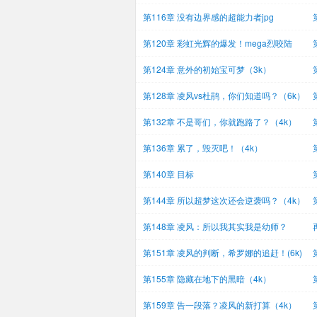
第116章 没有边界感的超能力者jpg
第120章 彩虹光辉的爆发！mega烈咬陆
鲨！（
意
第124章 意外的初始宝可梦（3k）
第128章 凌风vs杜鹃，你们知道吗？（6k）
第132章 不是哥们，你就跑路了？（4k）
说
第136章 累了，毁灭吧！（4k）
（
第140章 目标
第144章 所以超梦这次还会逆袭吗？（4k）
第148章 凌风：所以我其实我是幼师？
第151章 凌风的判断，希罗娜的追赶！(6k)
容
第155章 隐藏在地下的黑暗（4k）
第159章 告一段落？凌风的新打算（4k）