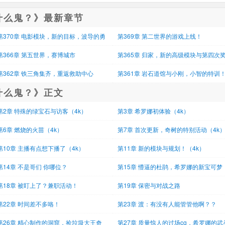
什么鬼？》最新章节
第370章 电影模块，新的目标，波导的勇
第369章 第二世界的游戏上线！
！
第366章 第五世界，赛博城市
第365章 归家，新的高级模块与第四次
发放！
第362章 铁三角集齐，重返救助中心
第361章 岩石道馆与小刚，小智的特训
什么鬼？》正文
第2章 特殊的绿宝石与访客（4k）
第3章 希罗娜初体验（4k）
第6章 燃烧的火苗（4k）
第7章 首次更新，奇树的特别活动（4k
第10章 主播有点想下播了（4k）
第11章 新的模块与规划！（4k）
第14章 不是哥们 你哪位？
第15章 懵逼的杜鹃，希罗娜的新宝可梦
（4k，
第18章 被盯上了？兼职活动！
第19章 保密与对战之路
第22章 时间差不多咯！
第23章 渡：有没有人能管管他啊？？
第26章 精心制作的洞窟，捡垃圾大王奇
第27章 质量惊人的过场cg，希罗娜的武