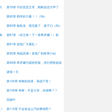
的
第76章 不好意思王哥，刚刚说话大声了
（5k）
）
第80章 羁绊的力量！！（5k）
第83章 鳃鱼龙：我无敌了，孩子们（5k）
有
第87章 （有主角！下一章希罗娜！）耿
鬼：你
第91章 发电厂大暴乱！
第95章 神战高潮！发电厂的终章(1w)
第99章 希罗娜与渡的怀疑，排行榜奖励发
放！
）
请假一天
第105章 奇树的抉择，再战千里！
第109章 奇树：不是大哥，你谁啊？？
高烧中
战！
第115章 不会有这么巧的事情吧？