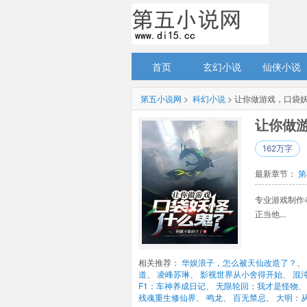
首页
玄幻小说
仙侠小说
第五小说网
> 
科幻小说
> 让你做游戏，口袋
让你做游
162万字
最新章节： 
第
专业游戏制作
正当他... 
相关推荐： 
华娱浪子，怎么被天仙改造了？
、 
道
、 
凌峰苏琳
、 
影视世界从小舍得开始
、 
混
F1：车神养成日记
、 
无限轮回：我才是怪物
、
残魂重生修仙界
、 
鸣龙
、 
百无禁忌
、 
大明：