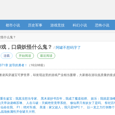
都市小说
历史军事
游戏竞技
科幻小说
恐怖小说
妖怪什么鬼？
戏，口袋妖怪什么鬼？ 
/ 
阿罐不想码字了
连载
开始阅读
最近阅读
371章 波导的勇者！
（16分钟前）
者凌风穿越宝可梦世界，却发现这里的游戏产业相当萎靡，大家都在游玩低质量的套皮
重生鉴宝：我真没想当专家
、 
黑木崖抄书百年，我成了魔道祖师
、 
娱乐：我就是顶
沌天帝诀凌峰苏琳
、 
人在斗破：天赋绝世竟带系统
、 
修仙界只有妖女了是吗
、 
祭祀百
 
仙命在我
、 
F1：绝对车感
、 
美漫：家父超人，我只是NPC？
、 
以一龙之力打倒整个
从战场捡属性开创诸天大明
、 