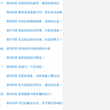
相？
第260章 后续目标的梳理，紧急到来的任
务！
！
第264章 稀有道具收集计划，雷吉洛克的唤
醒
第268章 开拓区的继续探索，凌风的出发！
！
第272章 突如其来的灵界潮，任务的变故？
第276章 无法抵达的目的地，失踪的界主？
的秘
第280章 传说信仰与新的模块任务
第284章 诡异的情况与降临！
片！
第288章 真相与一个好消息！
第292章 完美的准备，这种老板上哪去找
啊？
第296章 逆天的奖励与积分，威尔的任务！
布游
第300章 嘉德丽雅与希罗娜的加入！
法
第304章 印记的解决办法，关于骑拉帝纳的