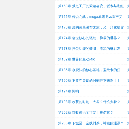
第163章 梦之工厂的紧急会议，坂木与彩虹
火
第166章 传说之战，mega暴鲤龙vs雷吉艾
斯！
吗
第170章 渡的流星瀑布之旅，又一只究极异
兽
破
第174章 创世核心的骚动，异常的世界？
第178章 扭蛋功能的慷慨，漆黑的魅影发
布！（4k）
世
第182章 世界的轰动(4k)
第186章 水舰队的核心基地，盖欧卡的狂
暴！（4k）
（
第190章 不要在关键的时刻停下来啊！！
（4k）
第194章 阿响
第198章 收获的时刻，大餐？什么大餐？
意
第202章 首收传说宝可梦！投名状？
了
第206章 下城区，全线封杀，神秘的通讯？