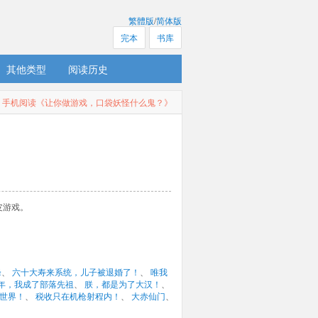
繁體版
/
简体版
完本
书库
其他类型
阅读历史
手机阅读《让你做游戏，口袋妖怪什么鬼？》
游戏。 
峰
、 
六十大寿来系统，儿子被退婚了！
、 
唯我
年，我成了部落先祖
、 
朕，都是为了大汉！
、 
世界！
、 
税收只在机枪射程内！
、 
大赤仙门
、 