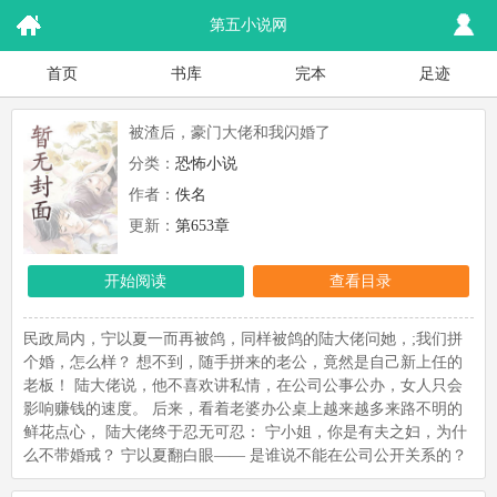
第五小说网
首页
书库
完本
足迹
被渣后，豪门大佬和我闪婚了
分类：
恐怖小说
作者：
佚名
更新：
第653章
开始阅读
查看目录
民政局内，宁以夏一而再被鸽，同样被鸽的陆大佬问她，;我们拼
个婚，怎么样？ 想不到，随手拼来的老公，竟然是自己新上任的
老板！ 陆大佬说，他不喜欢讲私情，在公司公事公办，女人只会
影响赚钱的速度。 后来，看着老婆办公桌上越来越多来路不明的
鲜花点心， 陆大佬终于忍无可忍： 宁小姐，你是有夫之妇，为什
么不带婚戒？ 宁以夏翻白眼—— 是谁说不能在公司公开关系的？