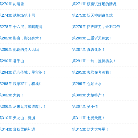
第270章 封晴雪
第271章 镇魔试炼场的情况
第274章 试炼场第十层
第275章 斩天神剑诀九式
第278章 十六层，黑暗魔将
第279章 拓拔狂刀，金羽武帝
第282章 影魔，影分身术！
第283章 三重斩天剑意！
第286章 他说的是人话吗
第287章 真该死啊！
第290章 君千山
第291章 一剑，挫骨扬灰！
第294章 昆仑圣城，星宝阁！
第295章 夫君在考验我！
第298章 程家家主，程成功
第299章 心如止水
第302章 大黄！
第303章 大楚特产！
第306章 从未见过极道魔兵！
第307章 吴小倩
第310章 天龙山，魔渊！
第311章 七翼天魔！
第314章 黎秋雪的礼遇
第315章 封为大将军！