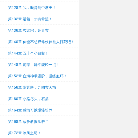
第128章 我，既是剑中君王！
第132章 活着，才有希望！
第136章 玄冰宗，姬青玄
第140章 你也不想双修伙伴被人打死吧！
第144章 五十个小目标！
第148章 前辈，能不能轻一点！
第152章 血海神拳进阶，凝练血环！
第156章 幽冥殿，九幽玄天功
第160章 小路尽头，石桌
第164章 感情可以慢慢培养
第168章 敢爱敢恨幽若兰
第172章 冰凤之羽！