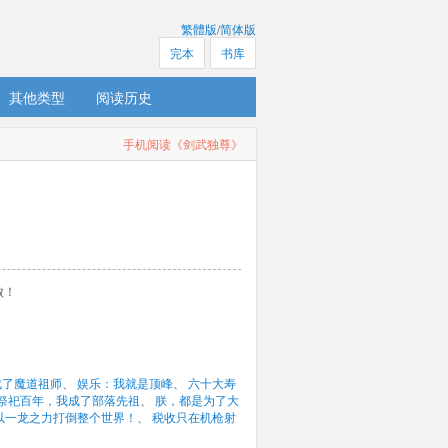
繁體版
/
简体版
完本
书库
其他类型
阅读历史
手机阅读《剑武独尊》
！ 
成了魔道祖师
、 
娱乐：我就是顶峰
、 
六十大寿
祭祀百年，我成了部落先祖
、 
朕，都是为了大
以一龙之力打倒整个世界！
、 
税收只在机枪射