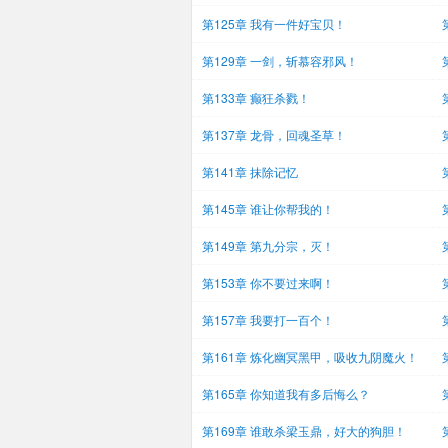
第125章 我有一件好宝贝！
第129章 一剑，斩慕容邪风！
第133章 癫狂杀戮！
第137章 龙骨，回魂圣草！
第141章 抹除记忆
第145章 谁让你帮我的！
第149章 第九分宗，灭！
第153章 你不要过来啊！
第157章 我要打一百个！
第161章 炼化幽冥黑甲，吸收九阴魔火！
第165章 你知道我有多后悔么？
第169章 谁敢杀梁玉鼎，好大的狗胆！