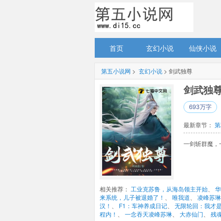
首页
玄幻小说
仙侠小说
第五小说网
> 
玄幻小说
> 剑武独尊
剑武独尊
693万字
最新章节： 
第
一剑斩群魔，
相关推荐： 
工业克苏鲁，从海岛领主开始
、 
华
来系统，儿子被退婚了！
、 
唯我道
、 
凌峰苏琳
汉！
、 
F1：车神养成日记
、 
无限轮回：我才
程内！
、 
一念吞天凌峰苏琳
、 
大赤仙门
、 
残