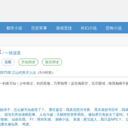
都市小说
历史军事
游戏竞技
科幻小说
恐怖小说
 
/ 
一丝凉意
连载
开始阅读
最近阅读
2675章 江山代有才人出
（5小时前）
一剑诛万仙！少年林尘，剑武双修，万界独尊！这浩瀚星空，无尽疆域，唯我巅峰不败
娱浪子，怎么被天仙改造了？
、 
重生鉴宝：我真没想当专家
、 
黑木崖抄书百年，我
、 
混沌天帝诀凌峰苏琳
、 
人在斗破：天赋绝世竟带系统
、 
修仙界只有妖女了是吗
、 
是怪物
、 
仙命在我
、 
F1：绝对车感
、 
凌峰小说
、 
美漫：家父超人，我只是NPC？
、 
魂重生修仙界
、 
鸣龙
、 