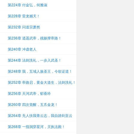
第224章 付金弘，何雅淑
第228章 雷龙撼天！
第232章 问道宗萧然
第236章 逍遥武帝，残躯撑帝路！
第240章 冲虚老人
第244章 法则洗礼，一步入武圣！
第248章 我，五域人族圣王，今欲证道！
第252章 帝路启，黄金大道生，法则洗礼！
第256章 天河武帝，郁香吟
第260章 四次觉醒，五爪金龙！
第264章 无人扶我青云志，我自踏剑至云
巅！
第268章 一指洞穿星河，灭执法殿！