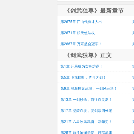
《剑武独尊》最新章节
第2675章 江山代有才人出
第2671章 炽天使法杖
第2667章 万宗盛会冠军！
《剑武独尊》正文
第1章 开局成为女帝炉鼎！
第5章 飞花摘叶，皆可为剑！
第9章 瀚海蛟龙武魂，一剑风云动！
第13章 一剑秒杀，前往血灵渊！
第17章 凝聚血纹，灵剑宗四长老
第21章 六星冰凤武魂，霜华刃！
第25章 前往沧澜学院，行踪暴露