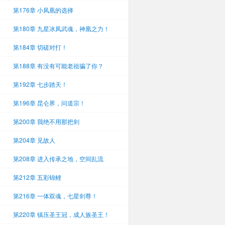
第176章 小凤凰的选择
第180章 九星冰凤武魂，神凰之力！
第184章 切磋对打！
第188章 有没有可能老祖骗了你？
第192章 七步踏天！
第196章 昆仑界，问道宗！
第200章 我绝不用那把剑
第204章 见故人
第208章 进入传承之地，空间乱流
第212章 五彩锦鲤
第216章 一体双魂，七星剑尊！
第220章 镇压圣王冠，成人族圣王！