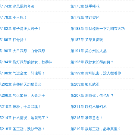
第174章 冰凤凰的考验
第175章 辣手摧花
第178章 小玉瓶！
第179章 签订契约
第182章 弟子是正人君子！
第183章 帮我梳理一下九幽玄天功
第186章 打骨折！
第187章 又菜又爱玩
第190章 大日武尊、白骨武尊
第191章 吴亦州的人品
第194章 悬灯武尊的孙女，秋黎沫
第195章 我孙女长得如何？
第198章 气运金龙，轩辕羽！
第199章 你可以去，没人拦着你
第202章 完整的天幻猫灵步
第203章 银爪武圣
第206章 气运加身，天命之子！
第207章 追随你，你也配？
第210章 破极，十星武魂！
第211章 以幻术破幻术
第214章 什么情况，这就死了？
第215章 准帝意志！
第218章 圣王冠，残缺帝器！
第219章 欲戴王冠，必承其重？