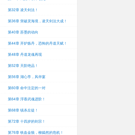
第32章 凌天剑法！
第36章 突破灵海境，凌天剑法大成！
第40章 苏墨的动向
第44章 开炉炼丹，恐怖的丹道天赋！
第48章 丹道龙魂再现
第52章 天阶绝品！
第56章 湖心亭，风华宴
第60章 命中注定的一对
第64章 浮香武魂进阶！
第68章 镇杀左徒！
第72章 十四岁的剑宗！
第76章 铁血金狼，柳嫣然的危机！