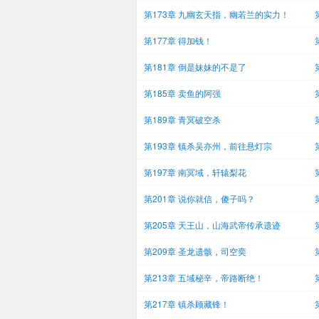
第173章 九幽玄天指，幽若兰的实力！
第177章 得加钱！
第181章 倒是妹妹的不是了
第185章 卖鱼的阿强
第189章 青冥破空杀
第193章 镇杀吴亦州，前往悬灯宗
第197章 南冥域，轩辕梨花
第201章 说你就信，傻子吗？
第205章 天王山，山海武帝传承遗迹
第209章 圣龙遗骸，司空奕
第213章 五域秘辛，帝路断绝！
第217章 镇杀顾藏锋！