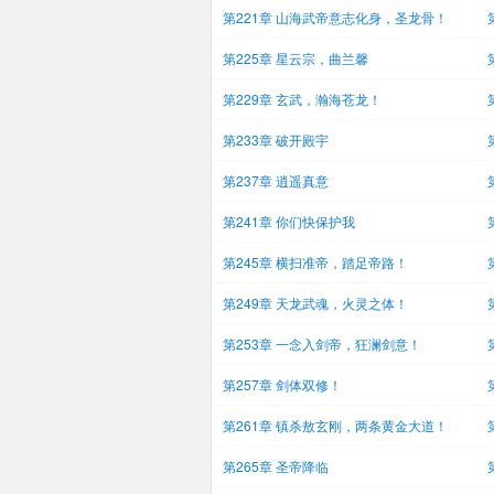
第221章 山海武帝意志化身，圣龙骨！
第225章 星云宗，曲兰馨
第229章 玄武，瀚海苍龙！
第233章 破开殿宇
第237章 逍遥真意
第241章 你们快保护我
第245章 横扫准帝，踏足帝路！
第249章 天龙武魂，火灵之体！
第253章 一念入剑帝，狂澜剑意！
第257章 剑体双修！
第261章 镇杀敖玄刚，两条黄金大道！
第265章 圣帝降临