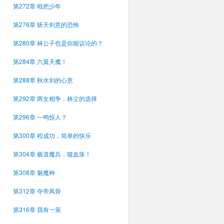
第272章 戟把少年
第276章 斩天剑意的恐怖
第280章 林公子也是你能议论的？
第284章 六翼天魔！
第288章 秋水剑的心意
第292章 两女相争，林尘的选择
第296章 一鸣惊人？
第300章 程成功，简单的快乐
第304章 极道魔兵，噬血珠！
第308章 魅魔种
第312章 夺帝凤骨
第316章 我有一策