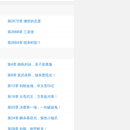
第2672章 渊邪的态度
第2668章 三圣使
第2664章 猎杀时刻？
第4章 御风剑诀，圣子皇甫逸
第8章 真武杀阵，镇杀楚琉光！
第12章 剑斩血傀，夺太苍印记
第16章 太苍武王，万里血河掌！
第20章 决赛第一场，一剑破旋龟！
第24章 瞬杀慕容光，紫色小猫爪
第28章 剑痴，铁甲蛟龙！