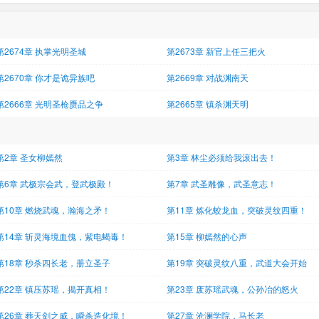
第2674章 执掌光明圣城
第2673章 新官上任三把火
第2670章 你才是诡异族吧
第2669章 对战渊南天
第2666章 光明圣枪赝品之争
第2665章 镇杀渊天明
第2章 圣女柳嫣然
第3章 林尘必须给我滚出去！
第6章 武极宗会武，登武极殿！
第7章 武圣雕像，武圣意志！
第10章 燃烧武魂，瀚海之矛！
第11章 炼化蛟龙血，突破灵纹四重！
第14章 斩灵海境血傀，紫电蝎毒！
第15章 柳嫣然的心声
第18章 秒杀四长老，册立圣子
第19章 突破灵纹八重，武道大会开始
第22章 镇压苏瑶，揭开真相！
第23章 废苏瑶武魂，公孙冶的怒火
第26章 葬天剑之威，瞬杀造化境！
第27章 沧澜学院，马长老