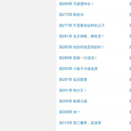
第269章 天级通缉令！
第273章 程依水
第277章 不需要你这样的儿子
第281章 先天神瞳，黎秋雪！
第285章 你的剑就是我的剑！
第289章 前路一片混沌！
第293章 小孩子才做选择
第297章 金花婆婆
第301章 狗大王！
第305章 狐狸小姐
第309章 加一
第313章 第三魔将，莫凌霄