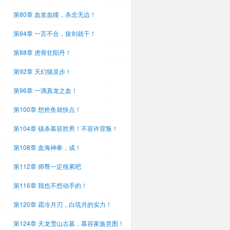
第80章 血发血瞳，杀念无边！
第84章 一言不合，拔剑就干！
第88章 虎骨壮阳丹！
第92章 天幻猫灵步！
第96章 一滴真龙之血！
第100章 想抢鱼就快点！
第104章 镇杀慕容胜男！不容许背叛！
第108章 血海神拳，成！
第112章 师尊一定很累吧
第116章 我也不想动手的！
第120章 霜冷月刃，白琉月的实力！
第124章 天龙雪山古墓，慕容家族意图！