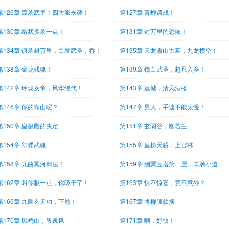
第126章 轰杀武皇！四大派来袭！
第127章 青蝉请战！
第130章 给我多杀一点！
第131章 封万里的恐怖！
第134章 镇杀封万里，白发武圣，吞！
第135章 天龙雪山古墓，九龙横空！
第138章 金龙残魂！
第139章 镜白武圣，超凡入圣！
第142章 玲珑女帝，风华绝代！
第143章 运城，清风酒楼
第146章 你的靠山呢？
第147章 男人，手速不能太慢！
第150章 皇极殿的决定
第151章 玄阴谷，幽若兰
第154章 幻蝶武魂
第155章 皇榜天骄，上官林
第158章 九曲冥河剑法！
第159章 幽冥宝塔第一层，羊肠小道
第162章 叫你吸一点，你吸干了！
第163章 惊不惊喜，意不意外？
第166章 九幽玄天功，下卷！
第167章 将柳腰款摆
第170章 凤鸣山，段逸风
第171章 啊，好快！