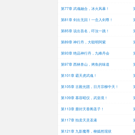
第77章 武魂融合，冰火风暴！
第81章 剑出无回！一念入剑尊！
第85章 说出吾名，吓汝一跳！
第89章 神行丹，大聪明阿紫
第93章 绝品神行丹，九峰丹会
第97章 西林兽山，烤鱼的味道
第101章 霸天虎武魂！
第105章 古殿光团，日月宗柳中天！
第109章 慕容昭仪，武皇境！
第113章 册封天香阁圣子！
第117章 拍卖天灵圣液
第121章 九影魔尊，柳嫣然现状