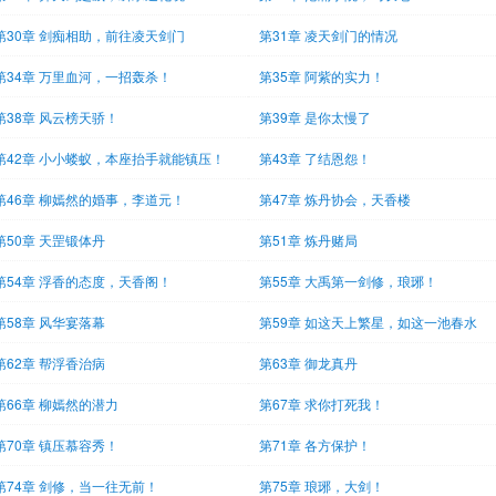
第30章 剑痴相助，前往凌天剑门
第31章 凌天剑门的情况
第34章 万里血河，一招轰杀！
第35章 阿紫的实力！
第38章 风云榜天骄！
第39章 是你太慢了
第42章 小小蝼蚁，本座抬手就能镇压！
第43章 了结恩怨！
第46章 柳嫣然的婚事，李道元！
第47章 炼丹协会，天香楼
第50章 天罡锻体丹
第51章 炼丹赌局
第54章 浮香的态度，天香阁！
第55章 大禹第一剑修，琅琊！
第58章 风华宴落幕
第59章 如这天上繁星，如这一池春水
第62章 帮浮香治病
第63章 御龙真丹
第66章 柳嫣然的潜力
第67章 求你打死我！
第70章 镇压慕容秀！
第71章 各方保护！
第74章 剑修，当一往无前！
第75章 琅琊，大剑！