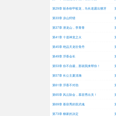
第29章 斩杀铁甲蛟龙，马长老露出獠牙
第33章 凉山狩猎
第37章 潜龙山，李青青
第41章 十道神龙之火
第45章 绝品天龙壮骨丹
第49章 浮香会长
第53章 你不自裁，那就我来帮你！
第57章 长公主夏清漪
第61章 浮香不对劲
第65章 风云际会，慕容秀出关！
第69章 慕容秀的双武魂
第73章 柳家的决定