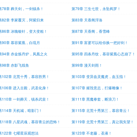
第78章 葬天剑，一剑镇杀！
第79章 三生七世，永坠阎罗！
第82章 李家覆灭，阿紫归来
第83章 天香阁浮洛
第86章 冰魄银针，变大变粗！
第87章 天香阁，香雪峰
第90章 慕容紫凰，白琉月
第91章 富婆可以给你换一把好剑！
第94章 赤金炼丹炉，凤凰之火
第95章 四条丹纹，慕容紫凰心态崩了！
第98章 赤影飞线鱼
第99章 漫天剑雨！
第102章 北荒十秀，慕容胜男！
第103章 变异血灵魔虎，血玉指！
第106章 进入古殿，武圣化身！
第107章 摧毁意志，打爆雕像！
第110章 一剑葬天，镇杀武皇！
第111章 黑魔拳套，断浪刀！
第114章 天机城，暗影门！
第115章 北荒十秀第三，慕容青云！
第118章 八星武魂，慕容青云的恐怖！
第119章 北荒十秀第三，真让我失望！
第122章 七曜星辰观想法
第123章 不老藤，圣液！