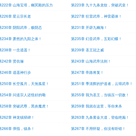
第222章 山海宝塔，幽冥殿的压力
第223章 九十九条龙纹，突破武皇！
第226章 星云宗长老
第227章 狂雷武帝，神雷霸体！
第230章 阴阳武帝，极阴态
第231章 开辟九幽海！
第234章 萧然的九阳之体！
第235章 幻音武帝，五彩幻蝶！
第238章 一念逍遥！
第239章 圣王冠之威
第242章 贤伉俪
第243章 山海武帝法则！
第246章 逍遥神行步
第247章 帝路将复！
第250章 长空孤月，天煞孤星！
第251章 季清辉的护道者，云琅武帝！
第254章 问道宗人还怪好的嘞
第255章 我为圣王，当镇压一切敌！
第258章 突破武尊，黑炎魔虎！
第259章 我就在这里，等你来杀
第262章 神龙镇狱碑！
第263章 九条黄金大道，登临绝巅！
第266章 弹指，镇杀！
第267章 不用怀疑，你没有听错！