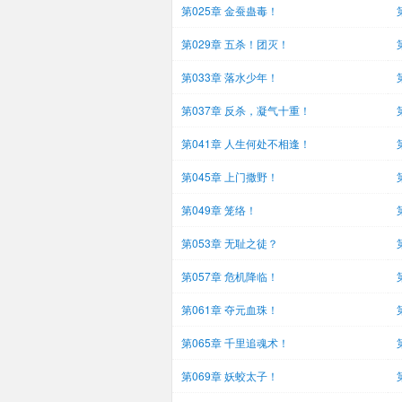
第025章 金蚕蛊毒！
第029章 五杀！团灭！
第033章 落水少年！
第037章 反杀，凝气十重！
第041章 人生何处不相逢！
第045章 上门撒野！
第049章 笼络！
第053章 无耻之徒？
第057章 危机降临！
第061章 夺元血珠！
第065章 千里追魂术！
第069章 妖蛟太子！