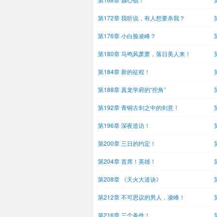
第172章 我听说，有人想要杀我？
第176章 小白脸凌峰？
第180章 马鸣风萧萧，落日美人来！
第184章 新的征程！
第188章 真龙学府的“挖角”
第192章 青铜古剑之中的剑意！
第196章 深夜造访！
第200章 三日的约定！
第204章 首席！英雄！
第208章 《天火大道诀》
第212章 不可思议的男人，凌峰！
第216章 三个条件！