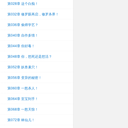
第028章 这个白痴！
第032章 修罗眼再启，修罗杀界！
第036章 偷师学艺？
第040章 自作多情！
第044章 你好毒！
第048章 你，想死还是想活？
第052章 妖兽巢穴！
第056章 变异的秘密！
第060章 一怒杀人！
第064章 至宝到手！
第068章 一怒天惊！
第072章 林仙儿！