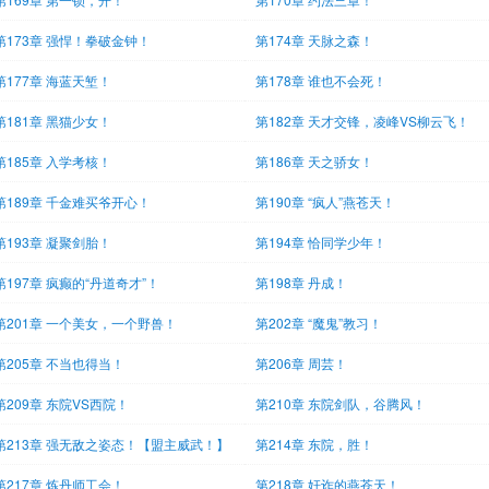
第173章 强悍！拳破金钟！
第174章 天脉之森！
第177章 海蓝天堑！
第178章 谁也不会死！
第181章 黑猫少女！
第182章 天才交锋，凌峰VS柳云飞！
第185章 入学考核！
第186章 天之骄女！
第189章 千金难买爷开心！
第190章 “疯人”燕苍天！
第193章 凝聚剑胎！
第194章 恰同学少年！
第197章 疯癫的“丹道奇才”！
第198章 丹成！
第201章 一个美女，一个野兽！
第202章 “魔鬼”教习！
第205章 不当也得当！
第206章 周芸！
第209章 东院VS西院！
第210章 东院剑队，谷腾风！
第213章 强无敌之姿态！【盟主威武！】
第214章 东院，胜！
第217章 炼丹师工会！
第218章 奸诈的燕苍天！