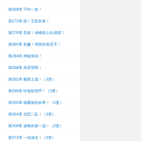
第268章 千钧一发！
第272章 战！五阶妖兽！
第276章 质疑！凌峰惊人的成绩！
第280章 发飙！强势的燕苍天！
第284章 神秘奖励！
第288章 风雷壁障！
第292章 极限之战！（3更）
第296章 狂电惊雷甲！（3更）
第300章 颠覆级的妖孽！（3更）
第304章 北院二队！（3更）
第308章 凌峰的第一战！（3更）
第312章 一战成名！（3更）