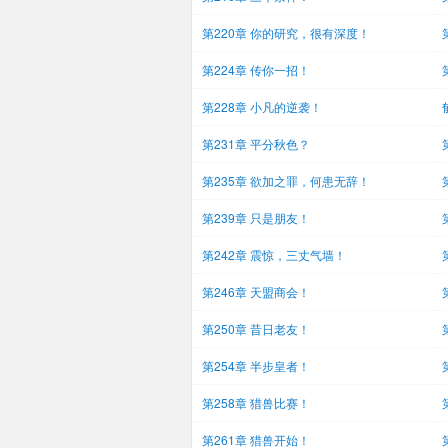
第220章 你的研究，很有深度！
第224章 传你一招！
第228章 小凡的逆袭！
第231章 平分秋色？
第235章 欲加之罪，何患无辞！
第239章 只是朋友！
第242章 震惊，三丈气墙！
第246章 天盟商会！
第250章 昔日老友！
第254章 半步皇者！
第258章 猎兽比赛！
第261章 猎兽开始！