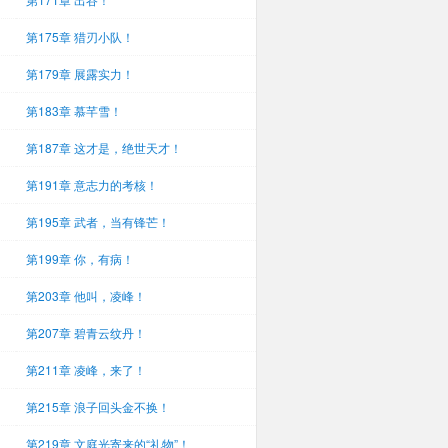
第175章 猎刃小队！
第179章 展露实力！
第183章 慕芊雪！
第187章 这才是，绝世天才！
第191章 意志力的考核！
第195章 武者，当有锋芒！
第199章 你，有病！
第203章 他叫，凌峰！
第207章 碧青云纹丹！
第211章 凌峰，来了！
第215章 浪子回头金不换！
第219章 文庭光寄来的“礼物”！