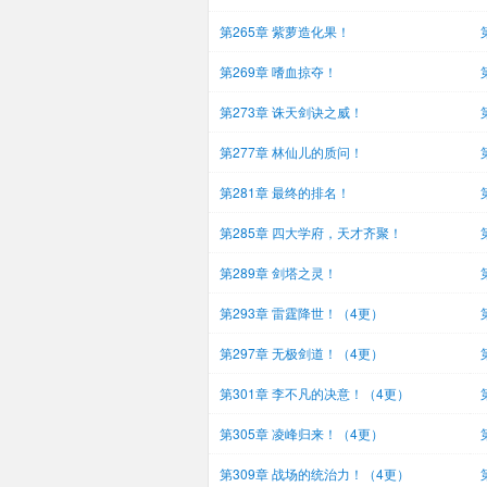
第265章 紫萝造化果！
第269章 嗜血掠夺！
第273章 诛天剑诀之威！
第277章 林仙儿的质问！
第281章 最终的排名！
第285章 四大学府，天才齐聚！
第289章 剑塔之灵！
第293章 雷霆降世！（4更）
第297章 无极剑道！（4更）
第301章 李不凡的决意！（4更）
第305章 凌峰归来！（4更）
第309章 战场的统治力！（4更）