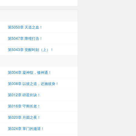
第5050章 天道之血！
第5047章 降维打击！
第5043章 觉醒时刻（上）！
第004章 凝神纹，修神通！
第008章 以彼之道，还施彼身！
第012章 碎星剑诀！
第016章 守阁长老！
第020章 月圆之夜！
第024章 掌门的邀请！