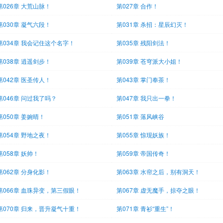
第026章 大荒山脉！
第027章 合作！
第030章 凝气六段！
第031章 杀招：星辰幻灭！
第034章 我会记住这个名字！
第035章 残阳剑法！
第038章 逍遥剑步！
第039章 苍穹派大小姐！
第042章 医圣传人！
第043章 掌门奉茶！
第046章 问过我了吗？
第047章 我只出一拳！
第050章 姜婉晴！
第051章 落风峡谷
第054章 野地之夜！
第055章 惊现妖族！
第058章 妖帅！
第059章 帝国传奇！
第062章 分身化影！
第063章 水帘之后，别有洞天！
第066章 血珠异变，第三假眼！
第067章 虚无魔手，掠夺之眼！
第070章 归来，晋升凝气十重！
第071章 青衫“重生”！