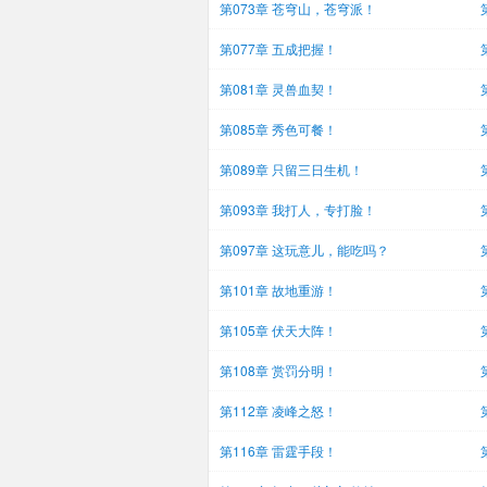
第073章 苍穹山，苍穹派！
第077章 五成把握！
第081章 灵兽血契！
第085章 秀色可餐！
第089章 只留三日生机！
第093章 我打人，专打脸！
第097章 这玩意儿，能吃吗？
第101章 故地重游！
第105章 伏天大阵！
第108章 赏罚分明！
第112章 凌峰之怒！
第116章 雷霆手段！