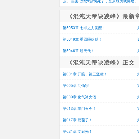
宠
、 
失去七情六欲快死了，全京城为我哭坟
、 
《混沌天帝诀凌峰》最新
第5053章 七罪之力觉醒！
第5049章 重回陨落狱！
第5046章 通天代！
《混沌天帝诀凌峰》正文
第001章 开眼，第三竖瞳！
第005章 问仙宗
第009章 化气冰火酒！
第013章 掌门玉令！
第017章 硬茬子！
第021章 文庭光！