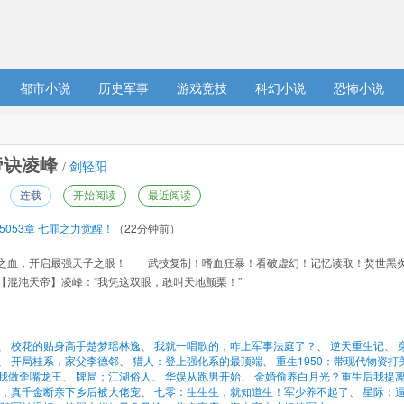
都市小说
历史军事
游戏竞技
科幻小说
恐怖小说
诀凌峰 
/ 
剑轻阳
连载
开始阅读
最近阅读
5053章 七罪之力觉醒！
（22分钟前）
之血，开启最强天子之眼！ 武技复制！嗜血狂暴！看破虚幻！记忆读取！焚世黑
混沌天帝】凌峰：“我凭这双眼，敢叫天地颤栗！” 
、 
校花的贴身高手楚梦瑶林逸
、 
我就一唱歌的，咋上军事法庭了？
、 
逆天重生记
、 
、 
开局桂系，家父李德邻
、 
猎人：登上强化系的最顶端
、 
重生1950：带现代物资打
我做歪嘴龙王
、 
牌局：江湖俗人
、 
华娱从跑男开始
、 
金婚偷养白月光？重生后我提
，真千金断亲下乡后被大佬宠
、 
七零：生生生，就知道生！军少养不起了
、 
星际：