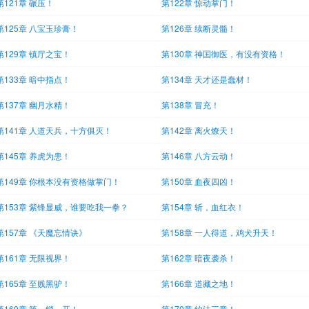
第121章 碾压！
第122章 惊动掌门！
第125章 八宝玉珍膏！
第126章 续断灵髓！
第129章 镇厅之宝！
第130章 神国御医，有没有资格！
第133章 暗中指点！
第134章 天才还是蠢材！
第137章 幽月水精！
第138章 冒充！
第141章 人道天兵，十方俱灭！
第142章 离火燎天！
第145章 养虎为患！
第146章 八方云动！
第149章 你根本没有资格做掌门！
第150章 血夜四凶！
第153章 紫锋显威，谁要吃我一拳？
第154章 斩，血红衣！
第157章 《天魔忘情诀》
第158章 一人得道，鸡犬升天！
第161章 无限视界！
第162章 暗夜袭杀！
第165章 至贱黑驴！
第166章 道藏之地！
第169章 第一锁，开！
第170章 约法三章！