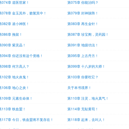
第074章 道医世家！
第075章 你能治吗？
第078章 金玉其外，败絮其中！
第079章 封神脉阵！
第082章 凌小神医！
第083章 再生金针！
第086章 挽留！
第087章 珍宝阁，灵药园！
第090章 紫灵晶！
第091章 地级功法！
第094章 你还没有这个资格！
第095章 上古丹方！
第098章 何方高人？
第099章 十八岁的大师！
第102章 地火炎鬼！
第103章 你要吃它？
第106章 地心之炎！
关于本书境界！
第109章 元素生命体！
第110章 注灵，地火真气！
第113章 铁血盟！
第114章 无耻黄苟！
第117章 今日，铁血盟将不复存在！
第118章 起来，去叫人！