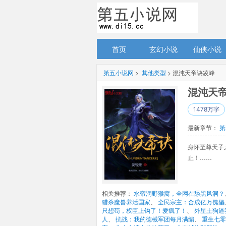
首页
玄幻小说
仙侠小说
第五小说网
> 
其他类型
> 混沌天帝诀凌峰
混沌天帝
1478万字
最新章节： 
第
身怀至尊天子
止！…… 【
相关推荐： 
水帘洞野猴窝，全网在舔黑风洞？
猎杀魔兽养活国家
、 
全民宗主：合成亿万傀儡
只想苟，权臣上钩了！爱疯了！
、 
外星土狗逼
人
、 
抗战：我的德械军团每月满编
、 
重生七零