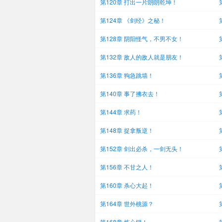
第120章 打出一片朗朗乾坤！
第124章 《剑经》之秘！
第128章 阴阳怪气，不男不女！
第132章 敌人的敌人就是朋友！
第136章 狗急跳墙！
第140章 事了拂衣去！
第144章 求药！
第148章 捉拿叛逆！
第152章 剑出必杀，一剑无头！
第156章 不甘之人！
第160章 杀心大起！
第164章 世外桃源？
第168章 炼心锁！