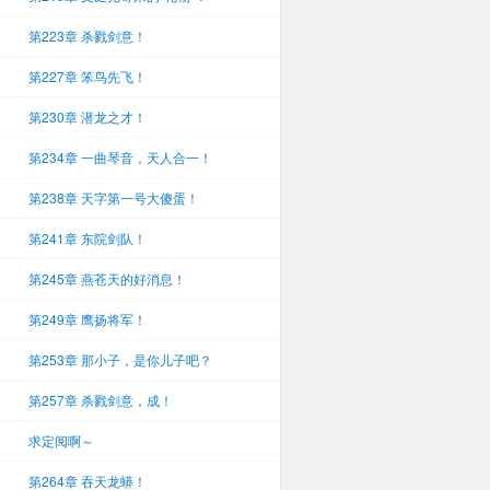
第223章 杀戮剑意！
第227章 笨鸟先飞！
第230章 潜龙之才！
第234章 一曲琴音，天人合一！
第238章 天字第一号大傻蛋！
第241章 东院剑队！
第245章 燕苍天的好消息！
第249章 鹰扬将军！
第253章 那小子，是你儿子吧？
第257章 杀戮剑意，成！
求定阅啊～
第264章 吞天龙蟒！