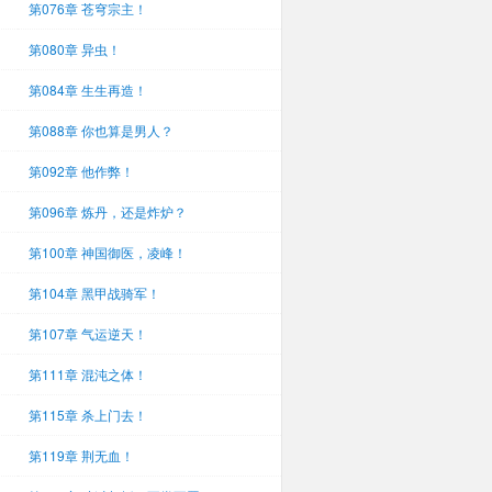
第076章 苍穹宗主！
第080章 异虫！
第084章 生生再造！
第088章 你也算是男人？
第092章 他作弊！
第096章 炼丹，还是炸炉？
第100章 神国御医，凌峰！
第104章 黑甲战骑军！
第107章 气运逆天！
第111章 混沌之体！
第115章 杀上门去！
第119章 荆无血！