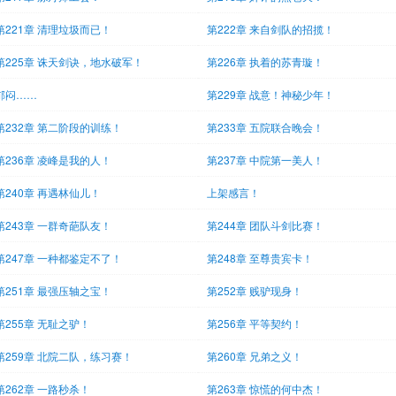
第221章 清理垃圾而已！
第222章 来自剑队的招揽！
第225章 诛天剑诀，地水破军！
第226章 执着的苏青璇！
郁闷……
第229章 战意！神秘少年！
第232章 第二阶段的训练！
第233章 五院联合晚会！
第236章 凌峰是我的人！
第237章 中院第一美人！
第240章 再遇林仙儿！
上架感言！
第243章 一群奇葩队友！
第244章 团队斗剑比赛！
第247章 一种都鉴定不了！
第248章 至尊贵宾卡！
第251章 最强压轴之宝！
第252章 贱驴现身！
第255章 无耻之驴！
第256章 平等契约！
第259章 北院二队，练习赛！
第260章 兄弟之义！
第262章 一路秒杀！
第263章 惊慌的何中杰！