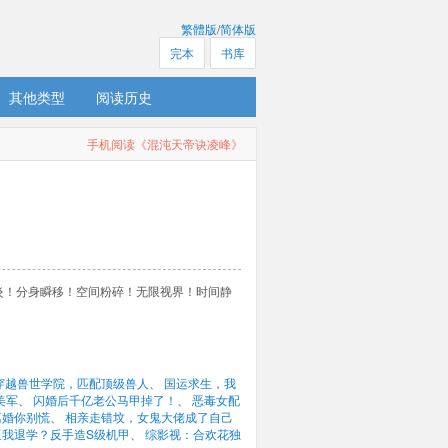
繁體版
/
简体版
完本
书库
其他类型
阅读历史
手机阅读《混沌天帝诀凌峰》
炎！分身瞬移！空间粉碎！无限视界！时间静
穿越兽世学院，匹配顶级兽人
、 
国运求生，我
美军
、 
闪婚后千亿老公马甲掉了！
、 
恶毒女配
离婚你别慌
、 
相亲走错坟，女鬼大佬成了自己
逼我退学？反手造S级机甲
、 
综影视：合欢花独