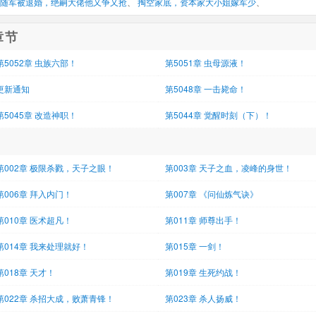
随军被退婚，绝嗣大佬他又争又抢
、 
掏空家底，资本家大小姐嫁军少
、 
章节
第5052章 虫族六部！
第5051章 虫母源液！
更新通知
第5048章 一击毙命！
第5045章 改造神职！
第5044章 觉醒时刻（下）！
第002章 极限杀戮，天子之眼！
第003章 天子之血，凌峰的身世！
第006章 拜入内门！
第007章 《问仙炼气诀》
第010章 医术超凡！
第011章 师尊出手！
第014章 我来处理就好！
第015章 一剑！
第018章 天才！
第019章 生死约战！
第022章 杀招大成，败萧青锋！
第023章 杀人扬威！