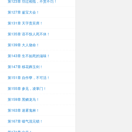
第123章 功过相抵，不赏不罚！
第127章 鉴宝大会！
第131章 天字贵宾席！
第135章 语不惊人死不休！
第139章 大人饶命！
第143章 生不如死的滋味！
第147章 移花葬玉剑！
第151章 自作孽，不可活！
第155章 参见，凌掌门！
第159章 黑鳞龙马！
第163章 迷雾鬼林！
第167章 锻气混元锁！
第171章 出谷！