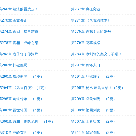
第266章 崩溃的雷凌云！
第267章 疯狂突破！
第270章 杀意暴走！
第271章 《八荒锻体术》
第274章 返回！猎兽结束！
第275章 震撼！五阶妖丹！
第278章 真相！凌峰之怒！
第279章 花草戒指！
第282章 老子信了你滴邪！
第283章 冷剑锋的奥义，群嘲！
第286章 打破僵局！
第287章 剑塔入口！
第290章 猥琐器灵！（1更）
第291章 地狱难度！（2更）
第294章 《风雷百变》（1更）
第295章 秘术·罡元雷罩！（2更）
第298章 剑道传承！（1更）
第299章 凌云剑势！（2更）
第302章 百世轮回！（1更）
第303章 轮回剑意！（2更）
第306章 败相！剑队危机！（1更）
第307章 王者归来！（2更）
第310章 凌峰首胜！（1更）
第311章 皇家剑队！（2更）