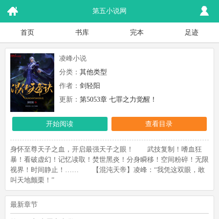
第五小说网
首页
书库
完本
足迹
凌峰小说
分类：
其他类型
作者：
剑轻阳
更新：
第5053章 七罪之力觉醒！
开始阅读
查看目录
身怀至尊天子之血，开启最强天子之眼！ 武技复制！嗜血狂
暴！看破虚幻！记忆读取！焚世黑炎！分身瞬移！空间粉碎！无限
视界！时间静止！…… 【混沌天帝】凌峰：“我凭这双眼，敢
叫天地颤栗！”
最新章节