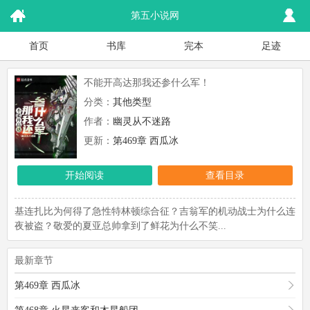
第五小说网
首页
书库
完本
足迹
不能开高达那我还参什么军！
分类：
其他类型
作者：
幽灵从不迷路
更新：
第469章 西瓜冰
开始阅读
查看目录
基连扎比为何得了急性特林顿综合征？吉翁军的机动战士为什么连
夜被盗？敬爱的夏亚总帅拿到了鲜花为什么不笑...
最新章节
第469章 西瓜冰