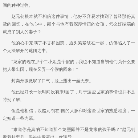
间的种种过往。
赵元钊根本就不相信这件事情，他好不容易才找到了曾经那份真
挚的回忆，在他心中，那个与他有着深厚情谊的女孩，怎么好端端的
就成了别人的妻子？
他的心中充满了不甘和困惑，眉头紧紧皱在一起，仿佛陷入了一
个无法解开的谜团之中。
“龙家的现在那个二小姐是个假的，我也不知道当初他们为什么要
把人带出国，现在又弄一个假的回来！”
封奕舟微微叹了口气，脸上露出一丝无奈。
他已经好长一段时间没有来f国了，对于这些世家的事情也并不是
特别了解。
但是他相信，以赵元钊在f国的人脉和对这些世家的熟悉程度，一
定知道一些内幕。
“难道你是真的不知道那个龙墨阳并不是龙家的孩子吗？”赵元钊
看着封奕舟，眼神中透露出一丝诧异。