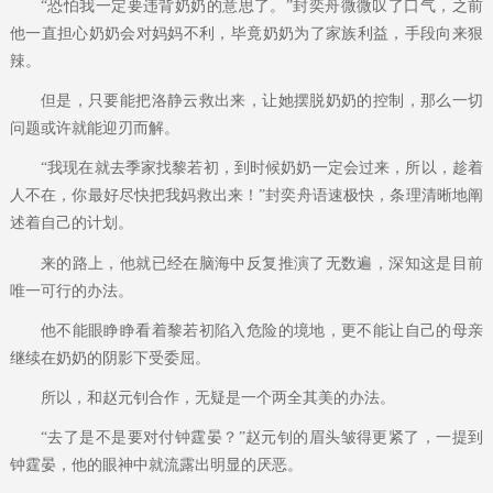
“恐怕我一定要违背奶奶的意思了。”封奕舟微微叹了口气，之前
他一直担心奶奶会对妈妈不利，毕竟奶奶为了家族利益，手段向来狠
辣。
但是，只要能把洛静云救出来，让她摆脱奶奶的控制，那么一切
问题或许就能迎刃而解。
“我现在就去季家找黎若初，到时候奶奶一定会过来，所以，趁着
人不在，你最好尽快把我妈救出来！”封奕舟语速极快，条理清晰地阐
述着自己的计划。
来的路上，他就已经在脑海中反复推演了无数遍，深知这是目前
唯一可行的办法。
他不能眼睁睁看着黎若初陷入危险的境地，更不能让自己的母亲
继续在奶奶的阴影下受委屈。
所以，和赵元钊合作，无疑是一个两全其美的办法。
“去了是不是要对付钟霆晏？”赵元钊的眉头皱得更紧了，一提到
钟霆晏，他的眼神中就流露出明显的厌恶。