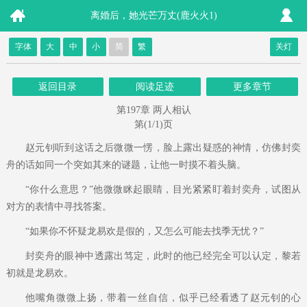
离婚后，她光芒万丈(鹿火火1)
字体
大
中
小
简
繁
关灯
返回目录
阅读足迹
更多章节
第197章 两人相认
第(1/1)页
赵元钊听到这话之后微微一愣，脸上露出疑惑的神情，仿佛封奕
舟的话如同一个突如其来的谜题，让他一时摸不着头脑。
“你什么意思？”他微微眯起眼睛，目光紧紧盯着封奕舟，试图从
对方的表情中寻找答案。
“如果你不怀疑龙易欢是假的，又怎么可能去找季无忧？”
封奕舟的眼神中透露出笃定，此时的他已经完全可以认定，黎若
初就是龙易欢。
他嘴角微微上扬，带着一丝自信，似乎已经看透了赵元钊的心