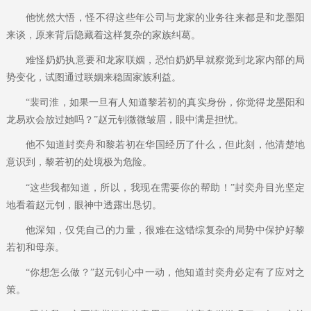
他恍然大悟，怪不得这些年公司与龙家的业务往来都是和龙墨阳
来谈，原来背后隐藏着这样复杂的家族纠葛。
难怪奶奶执意要和龙家联姻，恐怕奶奶早就察觉到龙家内部的局
势变化，试图通过联姻来稳固家族利益。
“裴司淮，如果一旦有人知道黎若初的真实身份，你觉得龙墨阳和
龙易欢会放过她吗？”赵元钊微微皱眉，眼中满是担忧。
他不知道封奕舟和黎若初在华国经历了什么，但此刻，他清楚地
意识到，黎若初的处境极为危险。
“这些我都知道，所以，我现在需要你的帮助！”封奕舟目光坚定
地看着赵元钊，眼神中透露出恳切。
他深知，仅凭自己的力量，很难在这错综复杂的局势中保护好黎
若初和母亲。
“你想怎么做？”赵元钊心中一动，他知道封奕舟必定有了应对之
策。