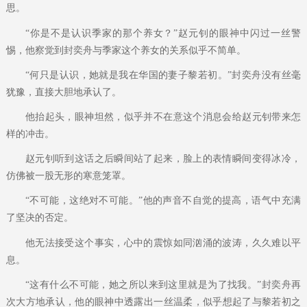
思。
“你是不是认识季家的那个养女？”赵元钊的眼神中闪过一丝警
惕，他察觉到封奕舟与季家这个养女的关系似乎不简单。
“何只是认识，她就是我在华国的妻子黎若初。”封奕舟没有丝毫
犹豫，直接大胆地承认了。
他抬起头，眼神坦然，似乎并不在意这个消息会给赵元钊带来怎
样的冲击。
赵元钊听到这话之后瞬间站了起来，脸上的表情瞬间变得冰冷，
仿佛被一股无形的寒意笼罩。
“不可能，这绝对不可能。”他的声音不自觉的提高，语气中充满
了坚决的否定。
他无法接受这个事实，心中的震惊如同汹涌的波涛，久久难以平
息。
“这有什么不可能，她之所以来到这里就是为了找我。”封奕舟再
次大方地承认，他的眼神中透露出一丝温柔，似乎想起了与黎若初之