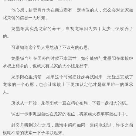
他心想，封奕舟作为在商业圈有一定地位的人，怎么会对龙家如
此关键的信息一无所知。
龙墨阳其实是龙家的养子，当初龙家因为男丁太少，便收养了
他。
可谁知道这个男人竟然动了不该有的心思。
龙墨铖当年在国外的时候不幸离世，如今能够与龙墨阳在家族继
承权上相争的，也就只有龙家的大小姐龙易宁。
龙墨阳心里清楚，如果这个时候把妹妹再找回来，无疑是完成了
龙家的一个心愿，也会让家族上下更加认定他才是家里唯一的继承
人。
所以从一开始，龙墨阳就一直在精心布局，下着一盘很大的棋。
试图一步步巩固自己在龙家的地位，将家族大权牢牢握在手中。
封奕舟听到这些之后，脑海中瞬间如同一道闪电划过，许多之前
模糊不清的线索一下子串联起来。