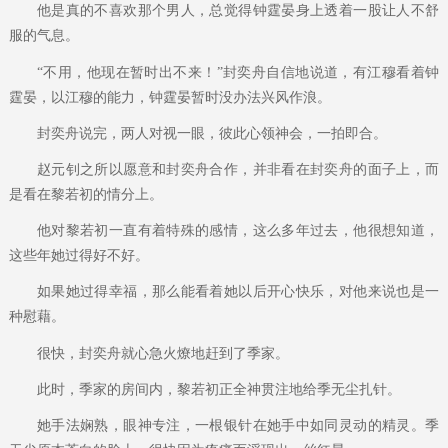
他是真的不喜欢那个男人，总觉得钟霆晏身上透着一股让人不舒
服的气息。
“不用，他现在暂时出不来！”封奕舟自信地说道，有江穆看着钟
霆晏，以江穆的能力，钟霆晏暂时没办法兴风作浪。
封奕舟说完，两人对视一眼，彼此心领神会，一拍即合。
赵元钊之所以愿意和封奕舟合作，并非看在封奕舟的面子上，而
是看在黎若初的情分上。
他对黎若初一直有着特殊的感情，这么多年过去，他很想知道，
这些年她过得好不好。
如果她过得幸福，那么能看着她以后开心快乐，对他来说也是一
种慰藉。
很快，封奕舟就心急火燎地赶到了季家。
此时，季家的房间内，黎若初正全神贯注地给季无尘扎针。
她手法娴熟，眼神专注，一根银针在她手中如同灵动的精灵。季