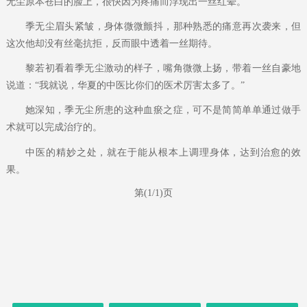
无尘原本苍白的脸上，很快因为疼痛而浮现出一丝红晕。
季无尘眉头紧皱，身体微微颤抖，那种熟悉的痛意再次袭来，但
这次他却没有丝毫抗拒，反而眼中透着一丝期待。
黎若初看着季无尘激动的样子，嘴角微微上扬，带着一丝自豪地
说道：“我就说，华夏的中医比你们的医术厉害太多了。”
她深知，季无尘所患的这种血瘀之症，可不是简简单单通过做手
术就可以完成治疗的。
中医的精妙之处，就在于能从根本上调理身体，达到治愈的效
果。
第(1/1)页