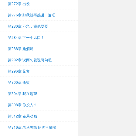
第272章 出发
第276章 那我就再感谢一遍吧
第280章 不急，跟他耍耍
第284章 下一个风口！
第288章 跑酒局
第292章 说两句就说两句吧
第296章 见客
第300章 撕奖
第304章 我在遥望
第308章 你投入？
第312章 布局动画
第316章 老马失蹄 阴沟里翻船