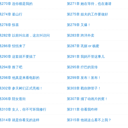
第270章 连你都是我的
第271章 她在等待，也在邀请
第274章 釜山行
第275章 姐夫的工作要做好
第278章 惊喜
第279章 又爆！
第282章 以前叫出差，这次叫访问
第283章 跨洋外卖
第286章 恬恬来了
第287章 巩丽 or 杨蜜
第290章 这套就不要搞了
第291章 我妈不管这事儿
第294章 推了吧
第295章 拧巴的宣传
第298章 他真是来看电影的
第299章 发布！发布！
第302章 参天树们正式亮相！
第303章 戳你肺管子！
第306章 陪女逛街
第307章 捅了动画片的窝！
第310章 女人，你不可坏我修行
第311章 你看我咋样
第314章 就是你看见的这样
第315章 他就这么看不上我？