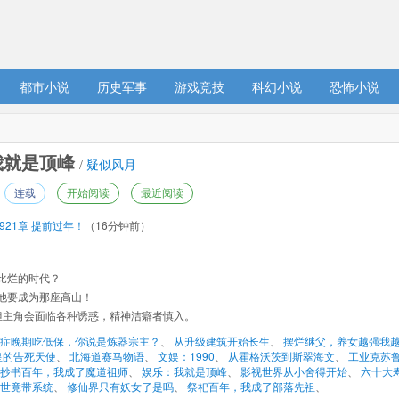
都市小说
历史军事
游戏竞技
科幻小说
恐怖小说
就是顶峰 
/ 
疑似风月
连载
开始阅读
最近阅读
921章 提前过年！
（16分钟前）
比烂的时代？ 
他要成为那座高山！ 
，但主角会面临各种诱惑，精神洁癖者慎入。 
症晚期吃低保，你说是炼器宗主？
、 
从升级建筑开始长生
、 
摆烂继父，养女越强我
皇的告死天使
、 
北海道赛马物语
、 
文娱：1990
、 
从霍格沃茨到斯翠海文
、 
工业克苏
抄书百年，我成了魔道祖师
、 
娱乐：我就是顶峰
、 
影视世界从小舍得开始
、 
六十大
世竟带系统
、 
修仙界只有妖女了是吗
、 
祭祀百年，我成了部落先祖
、 