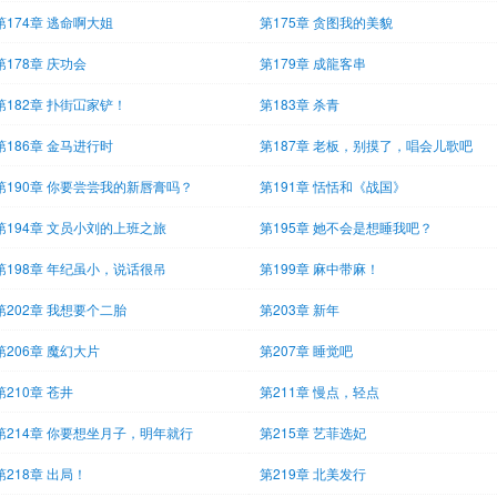
第174章 逃命啊大姐
第175章 贪图我的美貌
第178章 庆功会
第179章 成龍客串
第182章 扑街冚家铲！
第183章 杀青
第186章 金马进行时
第187章 老板，别摸了，唱会儿歌吧
第190章 你要尝尝我的新唇膏吗？
第191章 恬恬和《战国》
第194章 文员小刘的上班之旅
第195章 她不会是想睡我吧？
第198章 年纪虽小，说话很吊
第199章 麻中带麻！
第202章 我想要个二胎
第203章 新年
第206章 魔幻大片
第207章 睡觉吧
第210章 苍井
第211章 慢点，轻点
第214章 你要想坐月子，明年就行
第215章 艺菲选妃
第218章 出局！
第219章 北美发行