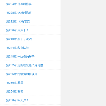
第224章 什么叫惊喜！
第228章 这就叫惊喜！
第232章 《鸿门宴》
第236章 库库干！
第240章 黑子，说话！
第244章 救火队长
第248章 一边倒的屠杀
第252章 定期理发是个好习惯
第256章 挖墙角和新项目
第260章 暴露
第264章 整容
第268章 宰大户！