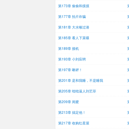
第173章 偷偷和摸摸
第177章 拍片诈骗
第181章 大水喉过港
第185章 看人下菜碟
第189章 接机
第193章 小刘应聘
第197章 啾砰！
第201章 是和我睡，不是睡我
第205章 咄咄逼人刘艺菲
第209章 闺蜜
第213章 搞定他！
第217章 收购红星屋