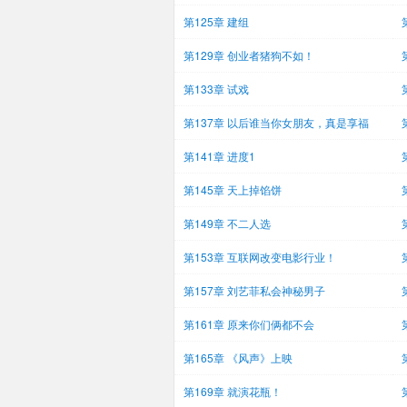
第125章 建组
第129章 创业者猪狗不如！
第133章 试戏
第137章 以后谁当你女朋友，真是享福
第141章 进度1
第145章 天上掉馅饼
第149章 不二人选
第153章 互联网改变电影行业！
第157章 刘艺菲私会神秘男子
第161章 原来你们俩都不会
第165章 《风声》上映
第169章 就演花瓶！