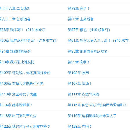
第七十八章 二女撕X
第79章 完了！
第八十二章 首映酒会
第83章 上架感言
第86章 我来写！（310 求首订）
第87章 预热 （410 求首订）
第90章 我在泳池堵导演 （710 求首订）
第91章 导演亲身入局，高！（810 求首
订）
第94章 辣眼睛的裸奔
第95章 带着面具的庆功宴
第98章 我不装比谁装比
第99章 高啊！
第102章 还别说，你还真挺好看的
第103章 收网
第106章 有钱人才能长生不老
第107章 清场！
第110章 文艺科女子大生
第111章 点燃导火线
第114章 她诽谤我啊！
第115章 你怎么可以说自己热爱电影！
第118章 出门遇到王八蛋
第119章 这酒量就别出来丢人了
第122章 我追艺菲当女朋友咋样？
第123章 在吗？