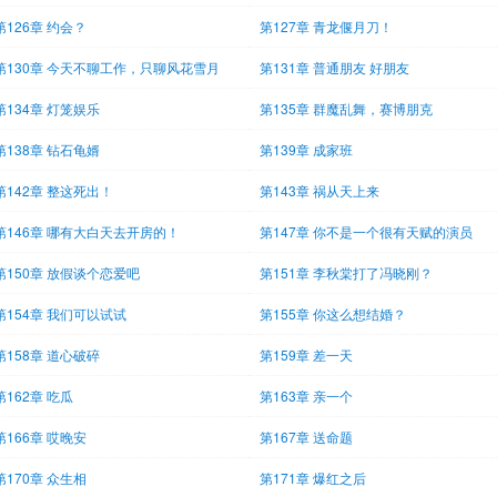
第126章 约会？
第127章 青龙偃月刀！
第130章 今天不聊工作，只聊风花雪月
第131章 普通朋友 好朋友
第134章 灯笼娱乐
第135章 群魔乱舞，赛博朋克
第138章 钻石龟婿
第139章 成家班
第142章 整这死出！
第143章 祸从天上来
第146章 哪有大白天去开房的！
第147章 你不是一个很有天赋的演员
第150章 放假谈个恋爱吧
第151章 李秋棠打了冯晓刚？
第154章 我们可以试试
第155章 你这么想结婚？
第158章 道心破碎
第159章 差一天
第162章 吃瓜
第163章 亲一个
第166章 哎晚安
第167章 送命题
第170章 众生相
第171章 爆红之后