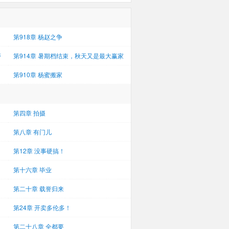
第918章 杨赵之争
瘠
第914章 暑期档结束，秋天又是最大赢家
第910章 杨蜜搬家
第四章 拍摄
第八章 有门儿
第12章 没事硬搞！
第十六章 毕业
第二十章 载誉归来
第24章 开卖多伦多！
第二十八章 全都要