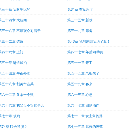
第三十章 我吹牛比的
第31章 有意思了
第三十四章 大新闻
第三十五章 新戏
第三十八章 不跟观众对着干
第三十九章 筹备
第四十二章 选角
第43章 我的剧组我说了算！
第四十六章 上门
第四十七章 年后闹哄哄
第五十章 进组试拍
第五十一章 开工
第五十四章 午夜外卖
第五十五章 老板来了
第五十八章 割美帝韭菜
第五十九章 客来
第六十二章 又拿一个奖
第六十三章 心急
第六十六章 我父母不管这事儿
第六十七章 回到动作
第七十章 杀鸡
第七十一章 女主角跑路
第74章 联合导演？
第七十五章 武侠的没落