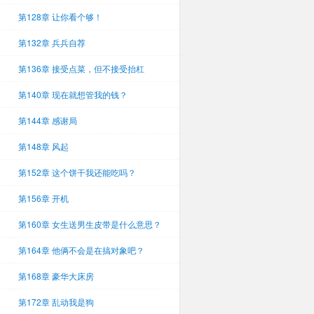
第128章 让你看个够！
第132章 兵兵自荐
第136章 接受点菜，但不接受抬杠
第140章 现在就想管我的钱？
第144章 感谢局
第148章 风起
第152章 这个饼干我还能吃吗？
第156章 开机
第160章 女生送男生皮带是什么意思？
第164章 他俩不会是在搞对象吧？
第168章 豪华大床房
第172章 乱动我是狗