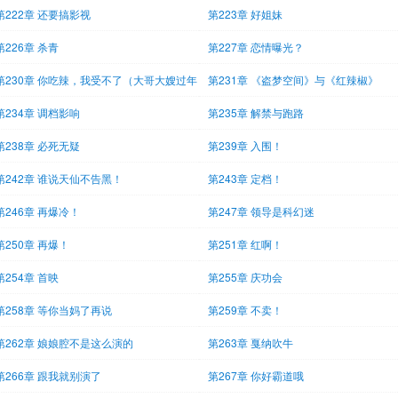
第222章 还要搞影视
第223章 好姐妹
第226章 杀青
第227章 恋情曝光？
第230章 你吃辣，我受不了（大哥大嫂过年
第231章 《盗梦空间》与《红辣椒》
第234章 调档影响
第235章 解禁与跑路
第238章 必死无疑
第239章 入围！
第242章 谁说天仙不告黑！
第243章 定档！
第246章 再爆冷！
第247章 领导是科幻迷
第250章 再爆！
第251章 红啊！
第254章 首映
第255章 庆功会
第258章 等你当妈了再说
第259章 不卖！
第262章 娘娘腔不是这么演的
第263章 戛纳吹牛
第266章 跟我就别演了
第267章 你好霸道哦