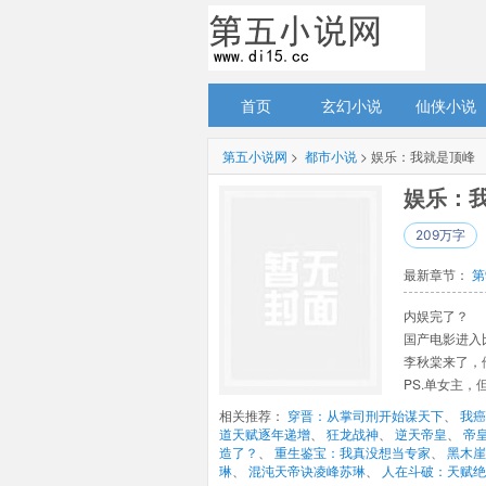
首页
玄幻小说
仙侠小说
第五小说网
> 
都市小说
> 娱乐：我就是顶峰
娱乐：我
209万字
最新章节： 
第
内娱完了？ 
国产电影进入
李秋棠来了，
PS.单女主
相关推荐： 
穿晋：从掌司刑开始谋天下
、 
我癌
道天赋逐年递增
、 
狂龙战神
、 
逆天帝皇
、 
帝
造了？
、 
重生鉴宝：我真没想当专家
、 
黑木崖
琳
、 
混沌天帝诀凌峰苏琳
、 
人在斗破：天赋绝