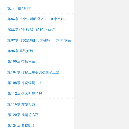
第八十章 “赔罪”
第84章 招个生活助理？（110 求首订）
第88章 忙忙碌碌 （510 求首订）
第92章 你火烧屁股，我硬钓！（910 求首
订）
第96章 骂战升级！
第100章 带预言家
第104章 你穿上军装怎么像个土匪
第108章 你说词啊！！
第112章 这太明显了吧
第116章 姑娘相我
第120章 就是这么巧
第124章 要得嘛！