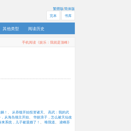
繁體版
/
简体版
完本
书库
其他类型
阅读历史
手机阅读《娱乐：我就是顶峰》
越躺！
、 
从吞噬开始投资诸天
、 
高武：我的武
鲁，从海岛领主开始
、 
华娱浪子，怎么被天仙改
寿来系统，儿子被退婚了！
、 
唯我道
、 
凌峰苏