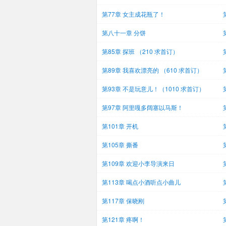
第77章 女主成花瓶了！
第八十一章 分饼
第85章 探班 （210 求首订）
第89章 我喜欢漂亮的 （610 求首订）
第93章 不是玩意儿！（1010 求首订）
第97章 阿里嘎多阔塞以马斯！
第101章 开机
第105章 撕番
第109章 欢迎小李导演来日
第113章 喝点小酒听点小曲儿
第117章 保晓刚
第121章 疼啊！