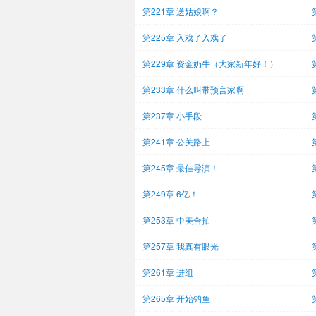
第221章 送姑娘啊？
第225章 入戏了入戏了
第229章 资金奶牛（大家新年好！）
好
第233章 什么叫带预言家啊
第237章 小手段
第241章 公关路上
第245章 最佳导演！
第249章 6亿！
第253章 中美合拍
第257章 我真有眼光
第261章 进组
第265章 开始钓鱼