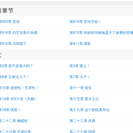
新章节
第920章 宣传
第919章 宣传开始！
第916章 刘艺菲新片来袭
第915章 特效的华丽掩盖不了故事的贫
第912章 没档期了
第911章 绑架
文
第2章 是不是很大胆？
第3章 摇人！
第6章 又来活儿了！
第7章 大户！
第10章 思想性！艺术性！
第十一章 错失
第14章 买X片送《无极》
第十五章 爱才之心
第18章 愤怒！
第十九章 这个剧组真幸运
第二十二章 橄榄枝
第二十三章 庆典
第二十六章 完成任务
第二十七章 回国