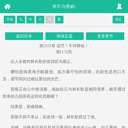
斩天刀(墨扬)
字体
大
中
小
简
繁
关灯
返回目录
阅读足迹
更多章节
第2531章 诅咒！不祥降临！
第(1/3)页
众人全都对林长歌的攻伐叹为观止。
哪怕是南星海天赋最强、战力最可怕的宿翡，此刻也是闭口不
言，眉宇间闪过难以置信的光芒。
宿翡正在心中推演着，假如自己与林长歌是相同境界，能否通过
简单的几招弄死这邪化宫殿呢？
结果是，很难很难。
宿翡不得不承认，在攻伐一途，林长歌胜过了他。
关键，这极有可能只是对方展现出来的冰山一角，自己看他，如