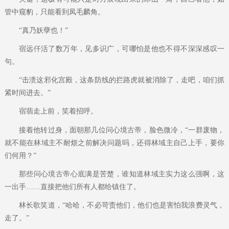
管中窥豹，只能看到凤毛麟角。
“真乃妖孽也！”
宿远仟活了数万年，见多识广，可哪怕是他也不得不深深感叹一
句。
“击溃这邪化宫殿，这条防线的拦路虎就被消除了，走吧，咱们抓
紧时间进去。”
宿翡走上前，笑着招呼。
接着他转过身，面朝那几位问心境古帝，脸色微冷，“一群废物，
就不能在林域主不耐烦之前解决问题吗，还得林域主自己上手，要你
们何用？”
那些问心境古帝心底满是苦楚，谁知道林域主实力这么强啊，这
一出手……直接把他们所有人都给镇住了。
林长歌笑道，“哈哈，不必苛责他们，他们也是害怕我浪费灵气，
走了。”