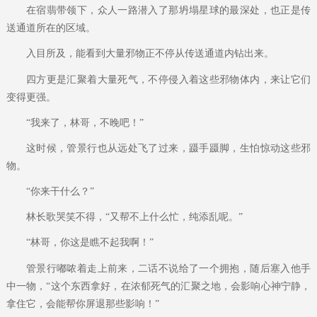
在宿翡带领下，众人一路潜入了那坍塌星球的最深处，也正是传
送通道所在的区域。
入目所及，能看到大量邪物正不停从传送通道内钻出来。
四方更是汇聚着大量死气，不停侵入着这些邪物体内，来让它们
变得更强。
“我来了，林哥，不晚吧！”
这时候，管景行也从远处飞了过来，蹑手蹑脚，生怕惊动这些邪
物。
“你来干什么？”
林长歌哭笑不得，“又帮不上什么忙，纯添乱呢。”
“林哥，你这是瞧不起我啊！”
管景行嘟哝着走上前来，二话不说给了一个拥抱，随后塞入他手
中一物，“这个东西拿好，在浓郁死气的汇聚之地，会影响心神宁静，
拿住它，会能帮你屏退那些影响！”