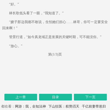
“好。”
林长歌低头看了一眼，“我知道了。”
“嫂子那边我都不敢说，生怕她们担心……林哥，你可一定要安全
回来啊！”
管景行道，“如今真龙域正是发展的关键时期，可不能没你。”
“放心。”
第(1/3)页
上一章
目录
下一页
都在看：
网游：我，全知法神
下山狂医：权势滔天
千亿前妻带崽归