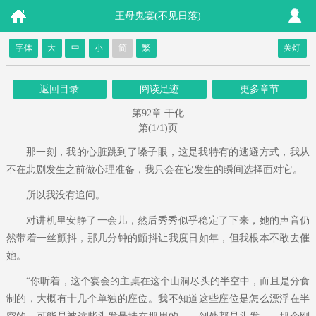
王母鬼宴(不见日落)
字体
大
中
小
简
繁
关灯
返回目录
阅读足迹
更多章节
第92章 干化
第(1/1)页
那一刻，我的心脏跳到了嗓子眼，这是我特有的逃避方式，我从
不在悲剧发生之前做心理准备，我只会在它发生的瞬间选择面对它。
所以我没有追问。
对讲机里安静了一会儿，然后秀秀似乎稳定了下来，她的声音仍
然带着一丝颤抖，那几分钟的颤抖让我度日如年，但我根本不敢去催
她。
“你听着，这个宴会的主桌在这个山洞尽头的半空中，而且是分食
制的，大概有十几个单独的座位。我不知道这些座位是怎么漂浮在半