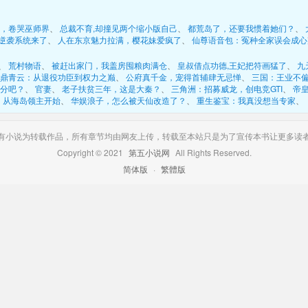
，卷哭巫师界
、 
总裁不育,却撞见两个缩小版自己
、 
都荒岛了，还要我惯着她们？
、 
逆袭系统来了
、 
人在东京魅力拉满，樱花妹爱疯了
、 
仙尊语音包：冤种全家误会成心
、 
荒村物语
、 
被赶出家门，我盖房囤粮肉满仓
、 
皇叔借点功德,王妃把符画猛了
、 
九
鼎青云：从退役功臣到权力之巅
、 
公府真千金，宠得首辅肆无忌惮
、 
三国：王业不
分吧？
、 
官妻
、 
老子扶贫三年，这是大秦？
、 
三角洲：招募威龙，创电竞GTI
、 
帝
，从海岛领主开始
、 
华娱浪子，怎么被天仙改造了？
、 
重生鉴宝：我真没想当专家
、 
有小说为转载作品，所有章节均由网友上传，转载至本站只是为了宣传本书让更多读
Copyright © 2021 
第五小说网
All Rights Reserved. 
简体版
· 
繁體版