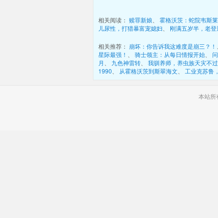
相关阅读： 
赎罪新娘
、 
霍格沃茨：蛇院韦斯莱
儿尿性，打猎暴富宠媳妇
、 
刚满五岁半，老登
相关推荐： 
崩坏：你告诉我这难度是崩三？！
星际最强！
、 
骑士领主：从每日情报开始
、 
问
月
、 
九色神雷转
、 
我驯养师，养虫族天灾不过
1990
、 
从霍格沃茨到斯翠海文
、 
工业克苏鲁
本站所