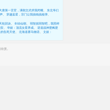
大唐第一言官，满朝文武求我闭嘴
、 
东北爷们
声
、 
穿越蓝星，宗门让我搞钱搞核弹
、 
天轮回诀
、 
剑动仙朝
、 
弱智就弱智吧，我照样
偏安
、 
华娱：顶流女星养成
、 
逆道战神楚枫楚
皇的告死天使
、 
北海道赛马物语
、 
文娱：
者欣赏。