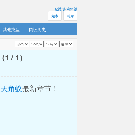
繁體版
/
简体版
完本
书库
其他类型
阅读历史
 / 1）
凶天角蚁
最新章节！ 