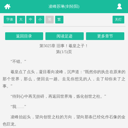
凌峰苏琳(剑轻阳)
字体
大
中
小
简
繁
关灯
返回目录
阅读足迹
更多章节
第5025章 旧事！羲皇之子！
第(1/5)页
“不错。”
羲皇点了点头，凝目看向凌峰，沉声道：“既然你的执念在原来的
那个世界，那么，便回去一趟。去见你想见的人，去了却你未了之
事。”
“待到心中再无挂碍，再返回世界海，炼化创世之柱。”
“我……”
凌峰抬起头，望向创世之柱的方向，望向那条已经化作石像的金
色巨龙。