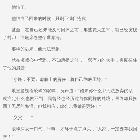
他怕了。
他怕自己回来的时候，只剩下满目疮痍。
甚至，在自己还未能及时回归之前，那些薨灭主宰，就已经突破
了封印，彻底席卷整个世界海。
那样的后果，他无法想象。
就在凌峰心中慌乱，不知所措之时，一双有力的大手，再度按住
了他的肩膀。
“小峰，不要让肩膀上的责任，将自己彻底压垮。”
羲皇凝视着凌峰的双眸，沉声道：“如果你什么都无法放弃的话，
就注定什么也做不到。我曾经也经历过与你同样的处境，最终却只换
回了无尽的悔恨。但我相信，你会比我做得更好！”
“义父……”
凌峰深吸一口气，半晌，才终于点了点头，“大家，一定要等我回
来！”