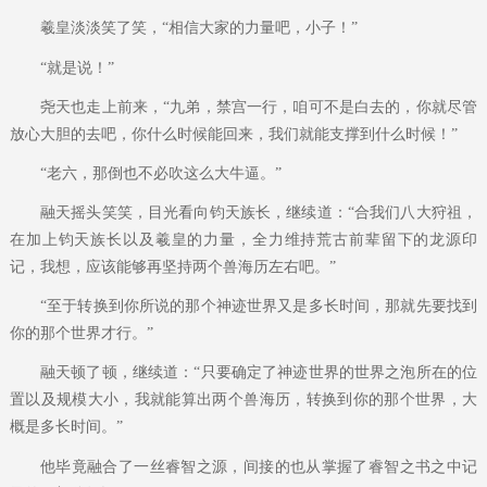
羲皇淡淡笑了笑，“相信大家的力量吧，小子！”
“就是说！”
尧天也走上前来，“九弟，禁宫一行，咱可不是白去的，你就尽管
放心大胆的去吧，你什么时候能回来，我们就能支撑到什么时候！”
“老六，那倒也不必吹这么大牛逼。”
融天摇头笑笑，目光看向钧天族长，继续道：“合我们八大狩祖，
在加上钧天族长以及羲皇的力量，全力维持荒古前辈留下的龙源印
记，我想，应该能够再坚持两个兽海历左右吧。”
“至于转换到你所说的那个神迹世界又是多长时间，那就先要找到
你的那个世界才行。”
融天顿了顿，继续道：“只要确定了神迹世界的世界之泡所在的位
置以及规模大小，我就能算出两个兽海历，转换到你的那个世界，大
概是多长时间。”
他毕竟融合了一丝睿智之源，间接的也从掌握了睿智之书之中记