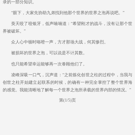
录的一部分知识。
“眼下，大家先协助九弟找到他那个世界的世界之泡再说吧。”
萸天咬了咬银牙，低声喃喃道：“希望刚才的战斗，没有让那个世
界被破坏。”
众人心中顿时咯噔一声，方才那场大战，何其惨烈。
被损坏的世界之泡，可以说是不计其数。
也只能希望幸运能够再一次眷顾他们了。
凌峰深吸一口气，沉声道：“之前炼化创世之柱的过程中，当我与
创世之柱开始建立起联系的时候，的确有一种完全掌控了整个世界海
的感觉。我能清晰地了解每一个世界之泡所承载的世界内部的情况。”
第(1/5)页