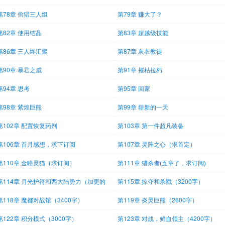
第78章 偷猎三人组
第79章 赚大了？
第82章 使用结晶
第83章 超越级技能
第86章 三人终汇聚
第87章 灰衣教徒
第90章 暴君之威
第91章 摧枯拉朽
第94章 思考
第95章 回家
第98章 紫煌巨熊
第99章 崭新的一天
第102章 配置恢复药剂
第103章 第一件超凡装备
第106章 首月感想，求下订阅
第107章 灵阵之心（求首定）
第110章 金瞳灵猫（求订阅）
第111章 猎杀者(五章了，求订阅)
第114章 月光护符和西大陆势力（加更的
第115章 掠夺和杀戮（3200字）
00
第118章 魔都对战馆（3400字）
第119章 炎灵巨熊（2600字）
第122章 积分模式（3000字）
第123章 对战，鲜血领主（4200字）