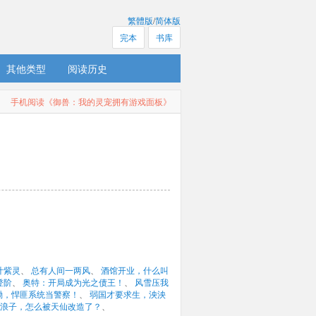
繁體版
/
简体版
完本
书库
其他类型
阅读历史
手机阅读《御兽：我的灵宠拥有游戏面板》
叶紫灵
、 
总有人间一两风
、 
酒馆开业，什么叫
登阶
、 
奥特：开局成为光之债王！
、 
风雪压我
嘞，悍匪系统当警察！
、 
弱国才要求生，泱泱
浪子，怎么被天仙改造了？
、 