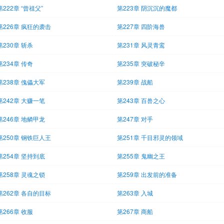
第222章 “曾祖父”
第223章 阴沉沉的魔都
第226章 疯狂的袭击
第227章 四阶海兽
第230章 斩杀
第231章 风灵青鸾
第234章 传奇
第235章 突破秘辛
第238章 傀儡大军
第239章 战船
第242章 大赚一笔
第243章 百兽之心
第246章 地鳞甲龙
第247章 对手
第250章 钢铁巨人王
第251章 千目邪灵的领域
第254章 坚持到底
第255章 鬼幽之王
第258章 灵魂之锁
第259章 出发前的准备
第262章 各自的目标
第263章 入城
第266章 收服
第267章 商船