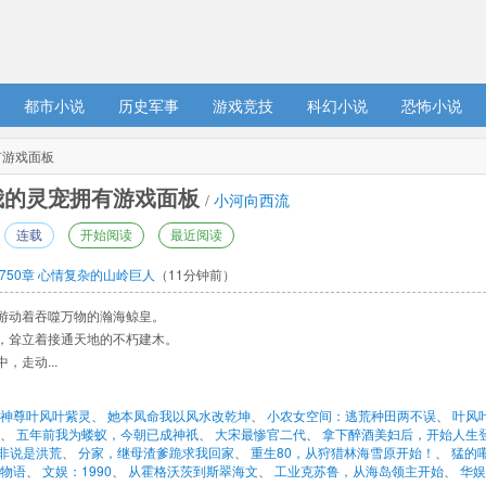
都市小说
历史军事
游戏竞技
科幻小说
恐怖小说
有游戏面板
的灵宠拥有游戏面板 
/ 
小河向西流
连载
开始阅读
最近阅读
750章 心情复杂的山岭巨人
（11分钟前）
游动着吞噬万物的瀚海鲸皇。 
，耸立着接通天地的不朽建木。 
走动... 
神尊叶风叶紫灵
、 
她本凤命我以风水改乾坤
、 
小农女空间：逃荒种田两不误
、 
叶风
、 
五年前我为蝼蚁，今朝已成神祇
、 
大宋最惨官二代
、 
拿下醉酒美妇后，开始人生
非说是洪荒
、 
分家，继母渣爹跪求我回家
、 
重生80，从狩猎林海雪原开始！
、 
猛的
物语
、 
文娱：1990
、 
从霍格沃茨到斯翠海文
、 
工业克苏鲁，从海岛领主开始
、 
华娱