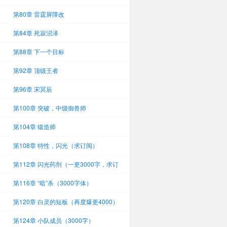
第80章 雷霆屏障改
第84章 死寂沼泽
第88章 下一个目标
第92章 顶级王者
第96章 宋冥辰
第100章 突破，中级御兽师
第104章 锻造师
第108章 特性，闪光（求订阅）
第112章 闪光药剂（一更3000字，求订
阅）
第116章 “暗”杀（3000字体）
第120章 白灵的短板（再度爆更4000）
第124章 小队成员（3000字）