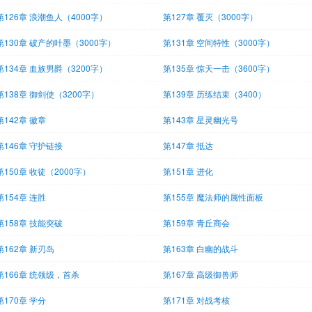
第126章 浪潮鱼人（4000字）
第127章 覆灭（3000字）
第130章 破产的叶墨（3000字）
第131章 空间特性（3000字）
第134章 血族男爵（3200字）
第135章 惊天一击（3600字）
第138章 御剑使（3200字）
第139章 历练结束（3400）
第142章 徽章
第143章 星灵幽光号
第146章 守护链接
第147章 抵达
第150章 收徒（2000字）
第151章 进化
第154章 连胜
第155章 魔法师的属性面板
第158章 技能突破
第159章 青丘商会
第162章 新刃岛
第163章 白幽的战斗
第166章 统领级，首杀
第167章 高级御兽师
第170章 学分
第171章 对战考核