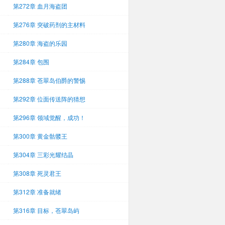
第272章 血月海盗团
第276章 突破药剂的主材料
第280章 海盗的乐园
第284章 包围
第288章 苍翠岛伯爵的警惕
第292章 位面传送阵的猜想
第296章 领域觉醒，成功！
第300章 黄金骷髅王
第304章 三彩光耀结晶
第308章 死灵君王
第312章 准备就绪
第316章 目标，苍翠岛屿