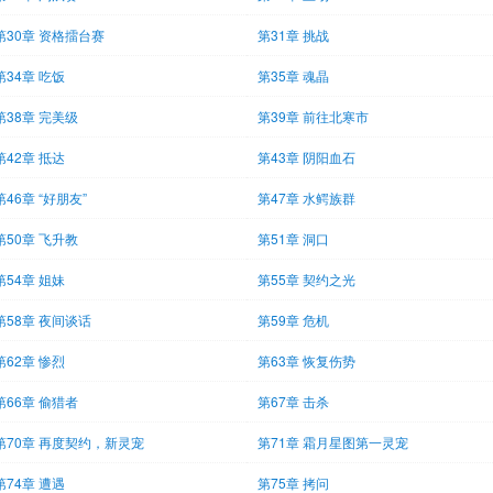
第30章 资格擂台赛
第31章 挑战
第34章 吃饭
第35章 魂晶
第38章 完美级
第39章 前往北寒市
第42章 抵达
第43章 阴阳血石
第46章 “好朋友”
第47章 水鳄族群
第50章 飞升教
第51章 洞口
第54章 姐妹
第55章 契约之光
第58章 夜间谈话
第59章 危机
第62章 惨烈
第63章 恢复伤势
第66章 偷猎者
第67章 击杀
第70章 再度契约，新灵宠
第71章 霜月星图第一灵宠
第74章 遭遇
第75章 拷问