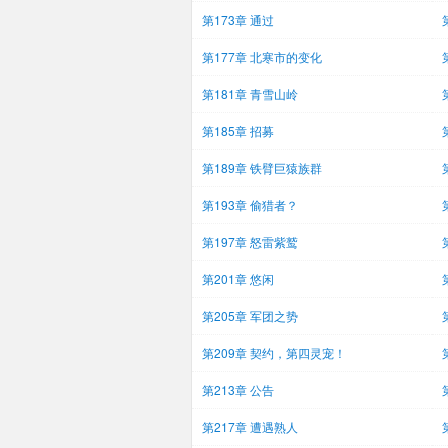
第173章 通过
第177章 北寒市的变化
第181章 青雪山岭
第185章 招募
第189章 铁臂巨猿族群
第193章 偷猎者？
第197章 怒雷紫鹫
第201章 悠闲
第205章 军团之势
第209章 契约，第四灵宠！
第213章 公告
第217章 遭遇熟人