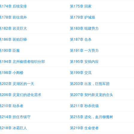
第174章 后续安排
第175章 回家
第178章 前往境外
第179章 护城墙
第182章 岩灵巨犬
第183章 组建势力
第186章 斑焰巨蟒
第187章 击杀
第190章 臣服
第191章 一方势力
第194章 北州偷猎者组织分部
第195章 安插内应
第198章 小阁楼
第199章 交流
第202章 灵湖区的一天
第203章 出发，巨熊军团
第206章 灵宠们的进化需求
第207章 契约新灵宠的念头
第210章 劫杀者
第211章 秒杀统领
第214章 担任市镇守
第215章 进化，血月柳魔树
第218章 冰霜巨人
第219章 生命使者