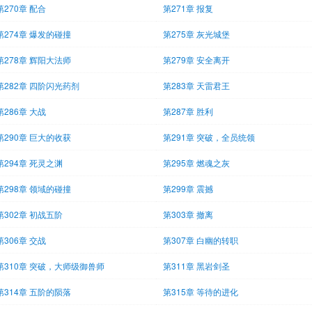
第270章 配合
第271章 报复
第274章 爆发的碰撞
第275章 灰光城堡
第278章 辉阳大法师
第279章 安全离开
第282章 四阶闪光药剂
第283章 天雷君王
第286章 大战
第287章 胜利
第290章 巨大的收获
第291章 突破，全员统领
第294章 死灵之渊
第295章 燃魂之灰
第298章 领域的碰撞
第299章 震撼
第302章 初战五阶
第303章 撤离
第306章 交战
第307章 白幽的转职
第310章 突破，大师级御兽师
第311章 黑岩剑圣
第314章 五阶的陨落
第315章 等待的进化