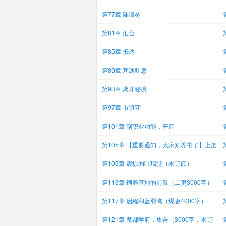
第77章 陆凛冬
第81章 汇合
第85章 抵达
第89章 寒冰吐息
第93章 离开秘境
第97章 市镇守
第101章 副职业功能，开启
第105章 【重要通知，大家别养书了】上架
感
第109章 震惊的叶瑞堂（求订阅）
第113章 饲养基地的前景（二更3000字）
40
第117章 启程和蓝羽鹰（爆更4000字）
第121章 魔都学府，集合（3000字，求订