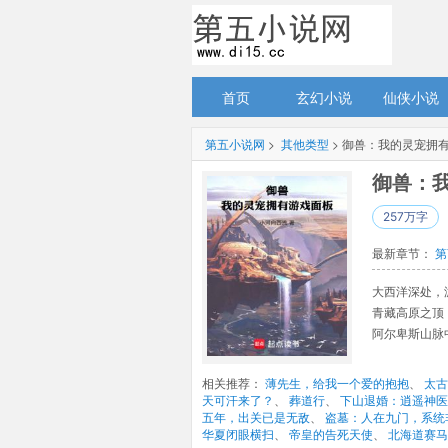
首页
玄幻小说
仙侠小说
第五小说网
> 
其他类型
> 御兽：我的灵宠拥
御兽：我
257万字
最新章节： 
第
大西洋深处，
青藏高原之顶
阿尔卑斯山脉中，
相关推荐： 
薄先生，给我一个爱的抱抱
、 
太古
天可汗来了？
、 
葬道行
、 
下山退婚：逍遥神医
五年，出关已是无敌
、 
盗墓：人在九门，系统
华夏闭眼横扫
、 
帝皇的告死天使
、 
北海道赛马