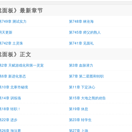
戏面板》最新章节
第749章 测试实力
第748章 林沧海
明天更新
第745章 师父的熟人
第742章 土灵珠
第741章 见面礼
戏面板》正文
第2章 天赋游戏化和第一灵宠
第3章 血脉潜力
第6章 新进化形态
第7章 第二星图和转职
第10章 北寒市秘境
第11章 下定决心
第14章 训练场
第15章 大地之熊的劝告
第18章 转职！
第19章 休息
第22章 进步
第23章 转学生
第26章 淘汰赛
第27章 上场