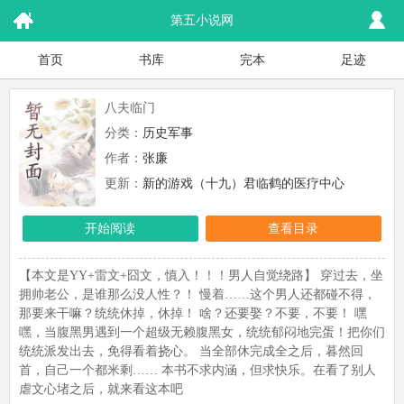
第五小说网
首页
书库
完本
足迹
八夫临门
分类：
历史军事
作者：
张廉
更新：
新的游戏（十九）君临鹤的医疗中心
开始阅读
查看目录
【本文是YY+雷文+囧文，慎入！！！男人自觉绕路】 穿过去，坐
拥帅老公，是谁那么没人性？！ 慢着……这个男人还都碰不得，
那要来干嘛？统统休掉，休掉！ 啥？还要娶？不要，不要！ 嘿
嘿，当腹黑男遇到一个超级无赖腹黑女，统统郁闷地完蛋！把你们
统统派发出去，免得看着挠心。 当全部休完成全之后，暮然回
首，自己一个都米剩…… 本书不求内涵，但求快乐。在看了别人
虐文心堵之后，就来看这本吧