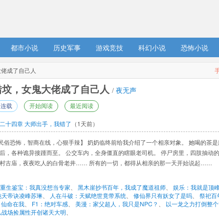
都市小说
历史军事
游戏竞技
科幻小说
恐怖小说
大佬成了自己人
错坟，女鬼大佬成了自己人 
/ 
夜无声
连载
开始阅读
最近阅读
二十四章 大师出手，我错了
（1天前）
民俗恐怖，智商在线，心狠手辣】 奶奶临终前给我介绍了一个相亲对象。 她喝的茶
以后，各种诡异接踵而至。 公交车内，全身僵直的瞎眼老司机。 停尸房里，四肢抽动
荒村古庙，夜夜吃人的白骨老井…… 所有的一切，都得从相亲的那一天开始说起……
重生鉴宝：我真没想当专家
、 
黑木崖抄书百年，我成了魔道祖师
、 
娱乐：我就是顶
沌天帝诀凌峰苏琳
、 
人在斗破：天赋绝世竟带系统
、 
修仙界只有妖女了是吗
、 
祭祀百
 
仙命在我
、 
F1：绝对车感
、 
美漫：家父超人，我只是NPC？
、 
以一龙之力打倒整个
从战场捡属性开创诸天大明
、 