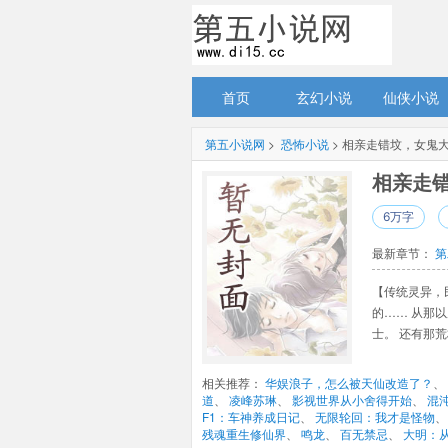
首页
玄幻小说
仙侠小说
第五小说网
> 
恐怖小说
> 相亲走错坟，女鬼
相亲走
6万字
最新章节： 
第
【传统灵异，
的…… 从那
士。 还有那
相关推荐： 
华娱浪子，怎么被天仙改造了？
、 
道
、 
凌峰苏琳
、 
影视世界从小舍得开始
、 
混
F1：车神养成日记
、 
无限轮回：我才是怪物
、
残魂重生修仙界
、 
鸣龙
、 
百无禁忌
、 
大明：