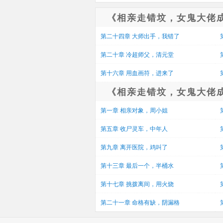
《相亲走错坟，女鬼大佬
第二十四章 大师出手，我错了
第二十章 冷超师父，清元堂
第十六章 用血画符，进来了
《相亲走错坟，女鬼大佬
第一章 相亲对象，周小姐
第五章 收尸灵车，中年人
第九章 离开医院，鸡叫了
第十三章 最后一个，半桶水
第十七章 挑拨离间，用火烧
第二十一章 命格有缺，阴漏格