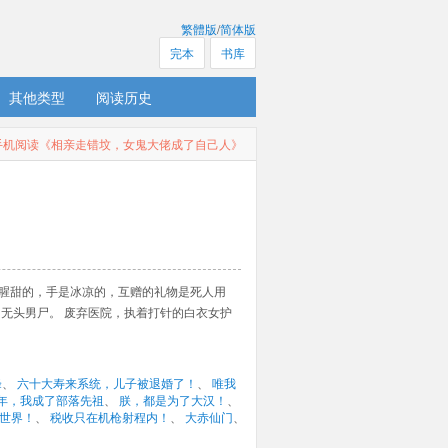
繁體版
/
简体版
完本
书库
其他类型
阅读历史
手机阅读《相亲走错坟，女鬼大佬成了自己人》
是腥甜的，手是冰凉的，互赠的礼物是死人用
的无头男尸。 废弃医院，执着打针的白衣女护
峰
、 
六十大寿来系统，儿子被退婚了！
、 
唯我
年，我成了部落先祖
、 
朕，都是为了大汉！
、 
世界！
、 
税收只在机枪射程内！
、 
大赤仙门
、 