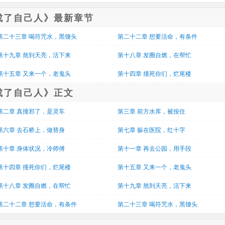
成了自己人》最新章节
第二十三章 喝符咒水，黑馒头
第二十二章 想要活命，有条件
第十九章 熬到天亮，活下来
第十八章 发圈自燃，在帮忙
第十五章 又来一个，老鬼头
第十四章 撞死你们，烂尾楼
成了自己人》正文
第二章 真撞邪了，是灵车
第三章 前方水库，被按住
第六章 去石桥上，做替身
第七章 躲在医院，红十字
第十章 身体状况，冷师傅
第十一章 再去公园，用手段
第十四章 撞死你们，烂尾楼
第十五章 又来一个，老鬼头
第十八章 发圈自燃，在帮忙
第十九章 熬到天亮，活下来
第二十二章 想要活命，有条件
第二十三章 喝符咒水，黑馒头