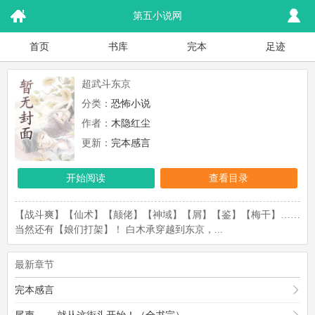
第五小说网
首页
书库
完本
足迹
超武斗东京
分类：
恐怖小说
作者：
木隐红尘
更新：
完本感言
开始阅读
查看目录
【战斗爽】【仙术】【颠佬】【神域】【屑】【鉴】【梅干】……
当然还有【娘们打架】！ 白木承穿越到东京，...
最新章节
完本感言