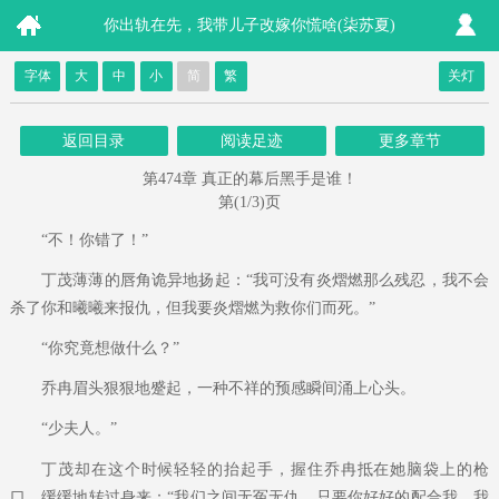
你出轨在先，我带儿子改嫁你慌啥(柒苏夏)
字体
大
中
小
简
繁
关灯
返回目录
阅读足迹
更多章节
第474章 真正的幕后黑手是谁！
第(1/3)页
“不！你错了！”
丁茂薄薄的唇角诡异地扬起：“我可没有炎熠燃那么残忍，我不会
杀了你和曦曦来报仇，但我要炎熠燃为救你们而死。”
“你究竟想做什么？”
乔冉眉头狠狠地蹙起，一种不祥的预感瞬间涌上心头。
“少夫人。”
丁茂却在这个时候轻轻的抬起手，握住乔冉抵在她脑袋上的枪
口，缓缓地转过身来：“我们之间无冤无仇，只要你好好的配合我，我