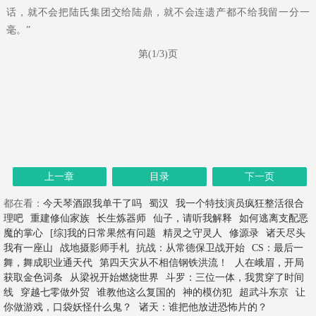
话，就不会把陆氏集团交给陆鼎，就不会连遗产都不给我留一分一
毫。”
第(1/3)页
上一章
目录
下一页
都在看：
今天琴酒跟我单干了吗
蜀汉
我一个特技演员疯狂整活很合
理吧
重建修仙家族
长生炼器师
仙子，请听我解释
如何逃离支配恶
魔的掌心
[综]我的日常果然有问题
精灵之守灵人
修源录
诸天尽头
我有一座山
战地摄影师手札
抗战：从常德保卫战开始
CS：最后一
舞，舞成职业通天代
第四天灾从不相信钢铁洪流！
人在峨眉，开局
获取金色词条
从梁祝开始燃烧世界
斗罗：三位一体，我贯穿了时间
线
穿越七零做外贸
谁教他这么复国的
神的模仿犯
超武斗东京
让
你做游戏，口袋妖怪什么鬼？
诸天：谁把他放进恐怖片的？