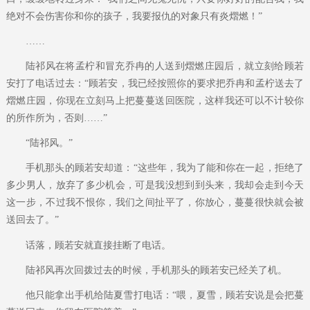
绝对不会伤害你和你的孩子，我要报仇的对象只有炎熠燃！”
……
陆祁风在将孟柠和冒充乔冉的人送到熠燃庄园后，就立刻给顾若
安打了电话过去：“顾若安，我已经按照你的要求把乔冉和孟柠送去了
熠燃庄园，你现在立刻马上把蔓蔓送回医院，这样我还可以不计较你
的所作所为，否则……”
“陆祁风。”
手机那头的顾若安却道：“这些年，我为了能和你在一起，拒绝了
多少男人，放弃了多少机会，可是我没想到到头来，我却会走到今天
这一步，不过我不恨你，我们之间扯平了，你放心，蔓蔓很快就会被
送回去了。”
话落，顾若安就直接挂断了电话。
陆祁风再次回拨过去的时候，手机那头的顾若安已经关了机。
他只能拿出手机给陆夏雪打电话：“喂，夏雪，顾若安说是会把蔓