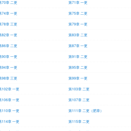
第70章 二更
第71章 一更
第74章 一更
第75章 二更
第78章 三更
第79章 一更
第82章 一更
第83章 二更
第86章 二更
第87章 一更
第90章 一更
第91章 二更
第94章 一更
第95章 二更
第98章 三更
第99章 一更
第102章 一更
第103章 二更
第106章 一更
第107章 二更
第110章 一更
第111章 二更（肥章）
第114章 一更
第115章 二更