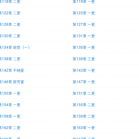
第118章 二更
第119章 一更
第122章 二更
第123章 一更
第126章 二更
第127章 一更
第130章 二更
第131章 一更
第134章 前世《一》
第135章 一更
第138章 二更
第139章 三更
第142章 不纳妾
第143章 一更
第146章 群芳宴
第147章 一更
第150章 一更
第151章 二更
第154章 一更
第155章 二更
第158章 一更
第159章 二更
第162章 二更
第163章 一更
第166章 一更
第167章 二更