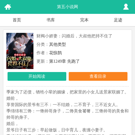
第五小说网
首页
书库
完本
足迹
财阀小娇妻：闪婚后，大叔他把持不住了
分类：
其他类型
作者：
花惊鹊
更新：
第1249章 先跑了
开始阅读
查看目录
季家为了还债，牺牲小辈的姻缘，把家里的小女儿送景家联姻了。
婚前，
享誉国际的景爷有三不：一不结婚，二不育子，三不近女人。
季绵绵有三馋：一馋帅哥身子，二馋美食饕餮，三馋帅哥的美食和
帅哥的身子。
婚后，
景爷日子有三步：早起做饭，日中育儿，夜缠小妻子。