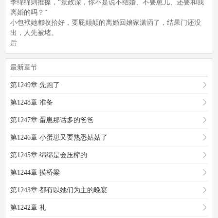
季绵绵则推搡，“景政深，你不是说不结婚、不要崽儿、还要和我
离婚的吗？”
小包袱她都收拾好，要屁颠颠的离婚回娘家潇洒了，结果门还没
出，人先被堵。
后
最新章节
第1249章 先跑了
第1248章 准备
第1247章 蛋崽那话多的爸爸
第1246章 小蛋崽又要熟悉姑姑了
第1245章 绵绵是会压榨的
第1244章 摸桥梁
第1243章 都有以她们为主的晚宴
第1242章 礼