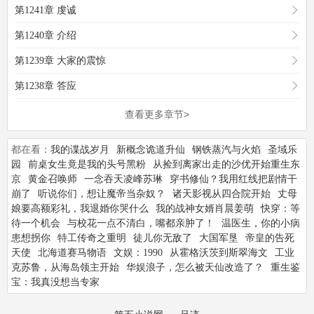
第1241章 虔诚
第1240章 介绍
第1239章 大家的震惊
第1238章 答应
查看更多章节>
都在看：
我的谍战岁月
新概念诡道升仙
钢铁蒸汽与火焰
圣域乐
园
前桌女生竟是我的头号黑粉
从捡到离家出走的沙优开始重生东
京
黄金召唤师
一念吞天凌峰苏琳
穿书修仙？我用红线把剧情干
崩了
听说你们，想让魔帝当杂奴？
诸天影视从四合院开始
丈母
娘要高额彩礼，我退婚你哭什么
我的战神女婿肖晨姜萌
快穿：等
待一个机会
与校花一点不清白，嘴都亲肿了！
温医生，你的小病
患想拐你
特工传奇之重明
徒儿你无敌了
大国军垦
帝皇的告死
天使
北海道赛马物语
文娱：1990
从霍格沃茨到斯翠海文
工业
克苏鲁，从海岛领主开始
华娱浪子，怎么被天仙改造了？
重生鉴
宝：我真没想当专家