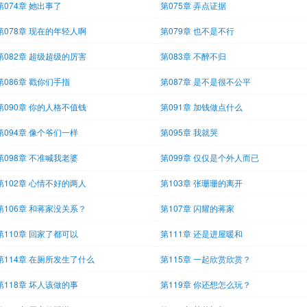
第074章 她出事了
第075章 弄点证据
第078章 现在的年轻人啊
第079章 也不是不行
第082章 超级超级的厉害
第083章 不醉不归
第086章 戳你们手指
第087章 是不是很不公平
第090章 你的人格不值钱
第091章 加钱做点什么
第094章 像个爷们一样
第095章 我就哭
第098章 不准喊我老婆
第099章 仅仅是个外人而已
第102章 心情不好的两人
第103章 张珊珊的离开
第106章 和蒋家没关系？
第107章 闪耀的蒋家
第110章 回家了都可以
第111章 还是进屋暖和
第114章 在厕所发生了什么
第115章 一起欣赏欣赏？
第118章 坏人该做的事
第119章 你还想怎么玩？