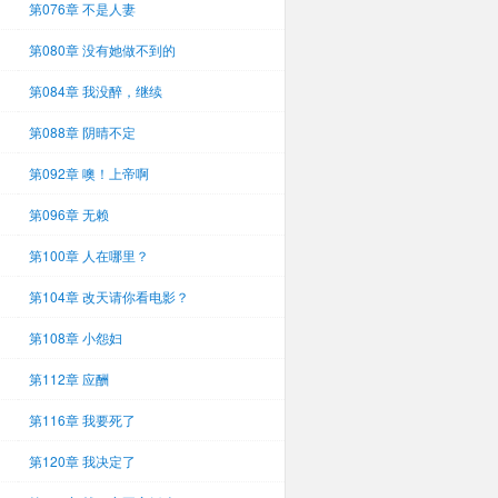
第076章 不是人妻
第080章 没有她做不到的
第084章 我没醉，继续
第088章 阴晴不定
第092章 噢！上帝啊
第096章 无赖
第100章 人在哪里？
第104章 改天请你看电影？
第108章 小怨妇
第112章 应酬
第116章 我要死了
第120章 我决定了