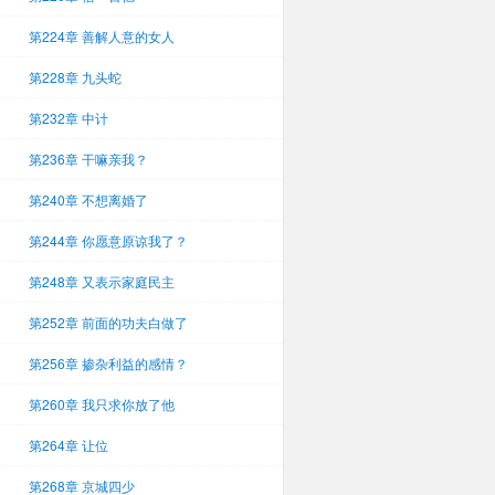
第224章 善解人意的女人
第228章 九头蛇
第232章 中计
第236章 干嘛亲我？
第240章 不想离婚了
第244章 你愿意原谅我了？
第248章 又表示家庭民主
第252章 前面的功夫白做了
第256章 掺杂利益的感情？
第260章 我只求你放了他
第264章 让位
第268章 京城四少