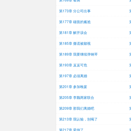
第173章 分公司出事
第177章 碰面的尴尬
第181章 解开误会
第185章 撒谎被鄙视
第189章 我要继续弹钢琴
第193章 岌岌可危
第197章 必须离婚
第201章 参加晚宴
第205章 李魏两家联合
第209章 那我们离婚吧
第213章 我认输，别喝了
第217章 晕倒了