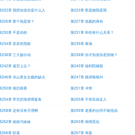
第222章 我想知道你是什么人
第223章 那是她我是我
第226章 那个他是谁？
第227章 低贱的身份
第230章 不是你的
第231章 和你有什么关系？
第234章 苏若初危险
第235章 救场
第238章 三大族出动
第239章 你才知道你是怪物？
第242章 逼宫上位？
第243章 福利院碰面
第246章 冰山美女总裁的缺点
第247章 跳得呱呱叫
第250章 很烈很香
第251章 冲突
第254章 宰完扔海里喂鲨鱼
第255章 不答应就走人
第258章 还有没有天理啊
第259章 老婆的合同不能泡汤
第262章 姐姐与妹妹
第263章 病情恶化
第266章 卧底
第267章 奇葩