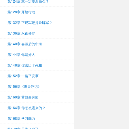
第124章 就一定要离婚么？
第128章 开始行动
第132章 正规军还是杂牌军？
第136章 永夜修罗
第140章 会谈后的中海
第144章 你是好人
第148章 你露出了死相
第152章 一路平安啊
第156章《道天浮记》
第160章 营救秦月如
第164章 你怎么进来的？
第168章 学习能力
第172章 只为了自己