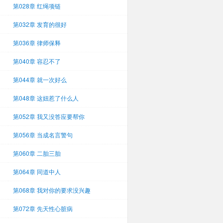
第028章 红绳项链
第032章 发育的很好
第036章 律师保释
第040章 容忍不了
第044章 就一次好么
第048章 这妞惹了什么人
第052章 我又没答应要帮你
第056章 当成名言警句
第060章 二胎三胎
第064章 同道中人
第068章 我对你的要求没兴趣
第072章 先天性心脏病