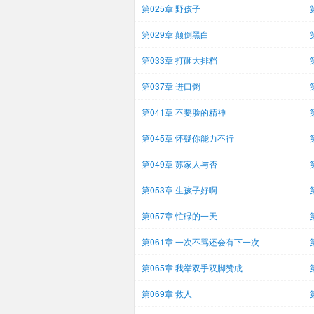
第025章 野孩子
第029章 颠倒黑白
第033章 打砸大排档
第037章 进口粥
第041章 不要脸的精神
第045章 怀疑你能力不行
第049章 苏家人与否
第053章 生孩子好啊
第057章 忙碌的一天
第061章 一次不骂还会有下一次
第065章 我举双手双脚赞成
第069章 救人