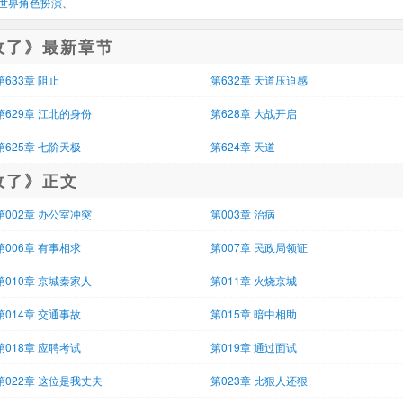
世界角色扮演
、 
敌了》最新章节
第633章 阻止
第632章 天道压迫感
第629章 江北的身份
第628章 大战开启
第625章 七阶天极
第624章 天道
敌了》正文
第002章 办公室冲突
第003章 治病
第006章 有事相求
第007章 民政局领证
第010章 京城秦家人
第011章 火烧京城
第014章 交通事故
第015章 暗中相助
第018章 应聘考试
第019章 通过面试
第022章 这位是我丈夫
第023章 比狠人还狠