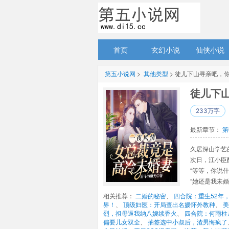
首页
玄幻小说
仙侠小说
第五小说网
> 
其他类型
> 徒儿下山寻亲吧，
徒儿下山
233万字
最新章节： 
第
久居深山学艺
次日，江小臣
“等等，你说什么
“她还是我未婚
相关推荐： 
二婚的秘密
、 
四合院：重生52年
界！
、 
顶级妇医：开局查出名媛怀外教种
、 
美
烈，祖母逼我纳八嫂续香火
、 
四合院：何雨柱从
偏要儿女双全
、 
抽签选中小叔后，渣男悔疯了