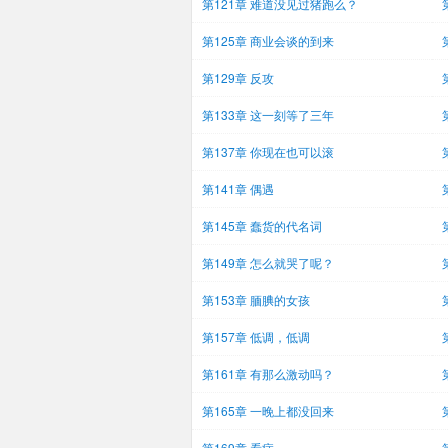
第121章 难道没见过猪跑么？
第125章 商业会谈的到来
第129章 反攻
第133章 这一刻等了三年
第137章 你现在也可以滚
第141章 偶遇
第145章 蠢货的代名词
第149章 怎么就哭了呢？
第153章 腼腆的女孩
第157章 低调，低调
第161章 有那么激动吗？
第165章 一晚上都没回来
第169章 看病