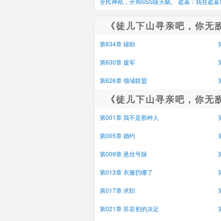
全民神祇，开局SSS级天赋
、 
盗墓：我在盗墓
《徒儿下山寻亲吧，你无
第634章 辅助
第630章 援军
第626章 领域联盟
《徒儿下山寻亲吧，你无
第001章 我不是那种人
第005章 婚约
第009章 悬丝号脉
第013章 衣服扔哪了
第017章 求职
第021章 苏若初的决定