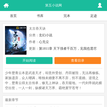
第五小说网
首页
书库
完本
足迹
太古吞天诀
分类：
玄幻小说
作者：
心无尘
更新：
第1811章 天下强者千百万，见我也需尽
低眉！
开始阅读
查看目录
少年楚青云本是武道天才，却意外受创、丹田被毁，无法再修炼。
家族遗弃，众人嘲讽，唯独未婚妻不离不弃，拒不退婚。逆境之
中，楚青云得太古传承，修无上神诀，吞天噬地。一代剑帝就此横
空出世，一人一剑，纵横诸天万界、霸绝寰宇苍穹！
最新章节