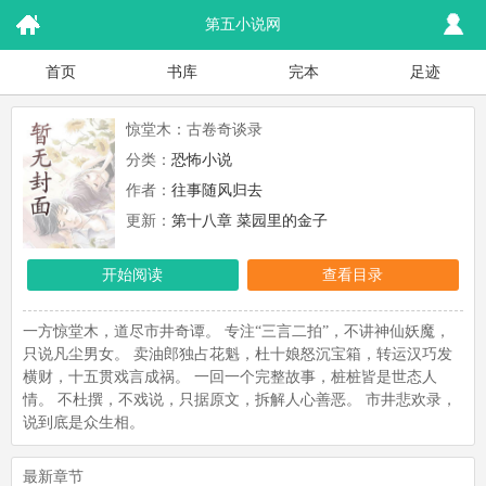
第五小说网
首页
书库
完本
足迹
惊堂木：古卷奇谈录
分类：
恐怖小说
作者：
往事随风归去
更新：
第十八章 菜园里的金子
开始阅读
查看目录
一方惊堂木，道尽市井奇谭。 专注“三言二拍”，不讲神仙妖魔，
只说凡尘男女。 卖油郎独占花魁，杜十娘怒沉宝箱，转运汉巧发
横财，十五贯戏言成祸。 一回一个完整故事，桩桩皆是世态人
情。 不杜撰，不戏说，只据原文，拆解人心善恶。 市井悲欢录，
说到底是众生相。
最新章节