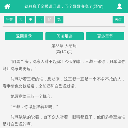
锦鲤真千金摸谁旺谁，五个哥哥悔疯了(溪棠)
字体
大
中
小
简
繁
关灯
返回目录
阅读足迹
更多章节
第88章 大结局
第(1/2)页
“阿离丫头，沈家人对不起你！今天的事，三叔不怨你，只希望你
能让沈家走更远。”
沈璃听着三叔的话，想起来，这三叔一直是一个不争不抢的人，
看事情也比较通透，之前还和自己说过话。
她愿意给三叔一个机会。
“三叔，你愿意跟着我吗。”
沈璃淡淡的说着，台下众人听着，眼睛都直了，他们多希望这话
是对自己说的啊。