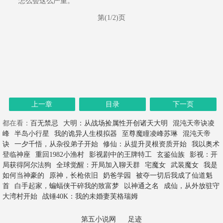
怎么会这么严重。
第(1/2)页
上一章
目录
下一页
都在看：
百无禁忌
大明：从战场捡属性开创诸天大明
混沌天帝诀凌
峰
半岛小行星
我的诡异人生模拟器
至尊魔瞳凌峰苏琳
混沌天帝
诀
一夕千悟，从杂役弟子开始
修仙：从提升灵根资质开始
我以奥术
登临神座
重回1982小渔村
影视剧中的王牌特工
玄鉴仙族
影视：开
局获得阿尔法狗
全球觉醒：开局加入聊天群
宅魔女
武装魔女
我是
如何当神豪的
原神，长枪依旧
奶爸学园
被夺一切后我成了仙道魁
首
白手起家，蝙蝠侠干碎我的致富梦
以神通之名
成仙，从外放驻守
大湾村开始
战锤40K：我的未婚妻芙格瑞姆
第五小说网
足迹