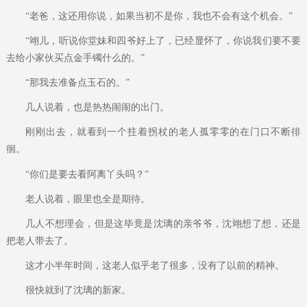
“老爸，这还用你说，如果当初不是你，我也不会有这个机会。”
“翊儿，听说你堂妹和四爷好上了，已经显怀了，你说我们要不要
去给小家伙买点金手镯什么的。”
“那我去准备点玉石的。”
几人说着，也是热热闹闹的出门。
刚刚出去，就看到一个拄着拐杖的老人孤零零的在门口不断徘
徊。
“你们是要去看阿离丫头吗？”
老人说着，眼里也全是期待。
几人不想理会，但是这毕竟是沈璃的亲爷爷，沈翊想了想，还是
把老人带去了。
这才小半年时间，这老人似乎老了很多，没有了以前的精神。
很快就到了沈璃的新家。