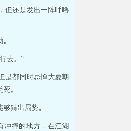
，但还是发出一阵呼噜
动。
行去。”
但是都同时忌惮大夏朝
耗死。
能够猜出局势。
有冲撞的地方，在江湖