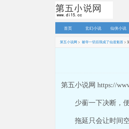
首页
玄幻小说
仙侠小说
第五小说网
> 
被夺一切后我成了仙道魁首
>
第五小说网 https://ww
少蘅一下决断，
拖延只会让时间