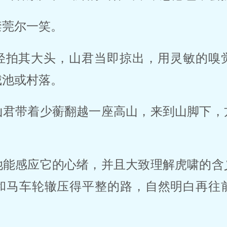
禁莞尔一笑。
轻拍其大头，山君当即掠出，用灵敏的嗅
城池或村落。
山君带着少蘅翻越一座高山，来到山脚下，
她能感应它的心绪，并且大致理解虎啸的含
和马车轮辙压得平整的路，自然明白再往