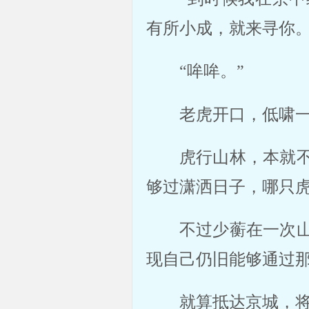
有所小成，就来寻你。
“哞哞。”
老虎开口，低啸
虎行山林，本就
够过潇洒日子，哪只
不过少蘅在一次
现自己仍旧能够通过
就算抵达京城，