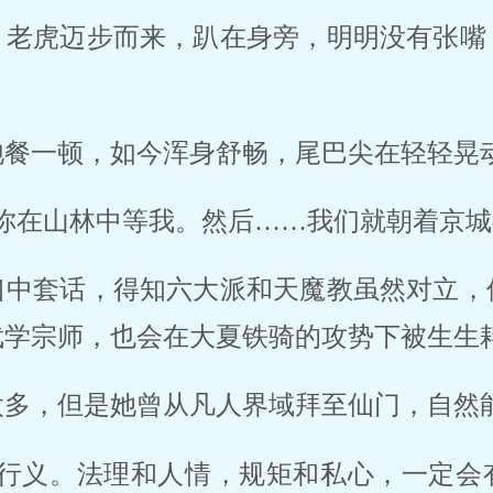
，老虎迈步而来，趴在身旁，明明没有张嘴
饱餐一顿，如今浑身舒畅，尾巴尖在轻轻晃
你在山林中等我。然后……我们就朝着京城
口中套话，得知六大派和天魔教虽然对立，
武学宗师，也会在大夏铁骑的攻势下被生生
太多，但是她曾从凡人界域拜至仙门，自然
客行义。法理和人情，规矩和私心，一定会