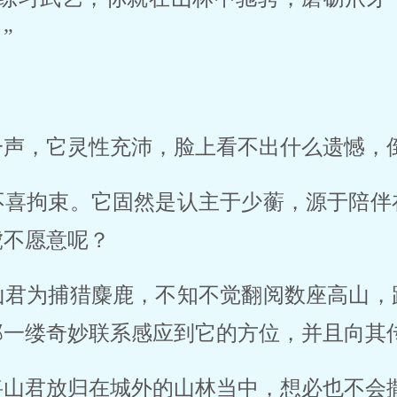
”
一声，它灵性充沛，脸上看不出什么遗憾，
不喜拘束。它固然是认主于少蘅，源于陪伴
虎不愿意呢？
山君为捕猎麋鹿，不知不觉翻阅数座高山，
那一缕奇妙联系感应到它的方位，并且向其
将山君放归在城外的山林当中，想必也不会