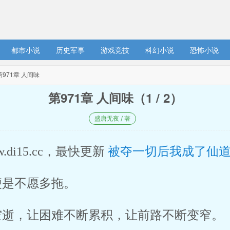
都市小说
历史军事
游戏竞技
科幻小说
恐怖小说
 第971章 人间味
第971章 人间味（1 / 2）
盛唐无夜 / 著
w.di15.cc，最快更新 
被夺一切后我成了仙
便是不愿多拖。
空逝，让困难不断累积，让前路不断变窄。