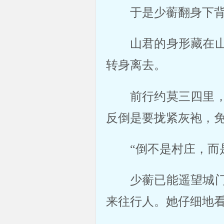
于是少蘅翻身下
山君的身形藏在
转身离去。
前行约莫三四里
反倒是要拢紧灰袍，
“倒不是村庄，而
少蘅已能遥望城
来往行人。她仔细地