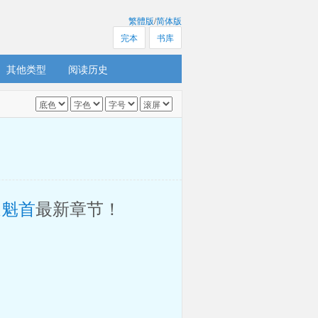
繁體版
/
简体版
完本
书库
其他类型
阅读历史
道魁首
最新章节！ 