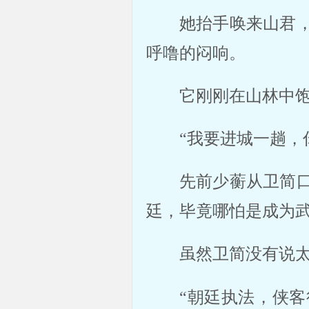
她抬手唤来山君
呼噜的闷响。
它刚刚在山林中
“我要进城一趟，
先前少蘅从卫简
廷，毕竟哪怕是成为
虽然卫简没有说
“朝廷执法，侠