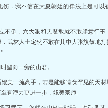
死伤，我不信在大夏朝廷的律法上是可以
屹立不倒，六大派和天魔教就不敢肆意行事
城，武林人士定然不敢在其中大张旗鼓地打
”
同时望向一旁的山君。
后媲美一流高手，若是能够啃食罕见的天材
甚至有潜力更进一步，媲美宗师。
中练习武艺，你就在山林中驰骋，磨砺爪牙