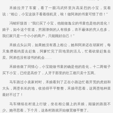
禾娘拉开了车窗，看了一眼冯武怀里兴高采烈的小宝，笑着
说：“相公，小宝这孩子看着很机灵，唉！做阿弟的书童可惜了些！”
冯铭轩颔首：“我们买了小宝，他能做逸尘的书童也是他的造化！
娘子，如今这个世道，穷困潦倒的人有很多，衣不蔽体的穷人也多，
我们家只是一个小小的商户，只能顾好自己！”
禾娘点头认同，如果她没有遇上相公，她和阿弟还在胡家村，每
天集攒着鸡蛋去赶集，阿爹忙完了田地里的活儿，忙着砍柴赶集去
卖。阿弟也没有读书的机会……
禾娘收敛了同情心，小宝能做书童的确是他的造化，十二两银子
买下小宝，已经是高价了，人牙子那里的壮工都只卖十五两。
马车路过小袁家村时，禾娘看到了正在小路边忙着开荒的虎妞和
大头，两垄长长的地，收拾得平平整整，禾娘寻思着，这两垄地种菜
最好不过了！
马车继续在村道上行驶，坐在相公腿上的禾娘，颠簸的路面不
少。她寻思着，下个月，这条村路就开始修宽修平整了。