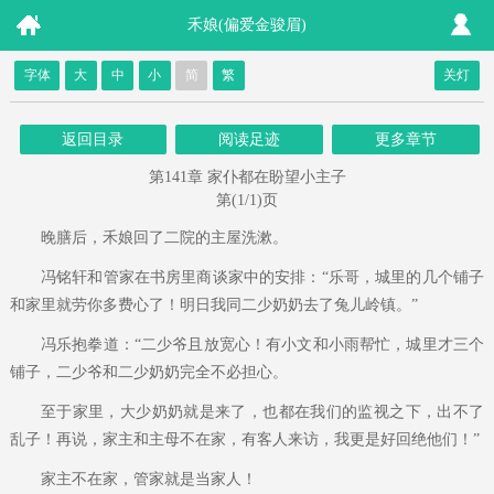
禾娘(偏爱金骏眉)
字体
大
中
小
简
繁
关灯
返回目录
阅读足迹
更多章节
第141章 家仆都在盼望小主子
第(1/1)页
晚膳后，禾娘回了二院的主屋洗漱。
冯铭轩和管家在书房里商谈家中的安排：“乐哥，城里的几个铺子
和家里就劳你多费心了！明日我同二少奶奶去了兔儿岭镇。”
冯乐抱拳道：“二少爷且放宽心！有小文和小雨帮忙，城里才三个
铺子，二少爷和二少奶奶完全不必担心。
至于家里，大少奶奶就是来了，也都在我们的监视之下，出不了
乱子！再说，家主和主母不在家，有客人来访，我更是好回绝他们！”
家主不在家，管家就是当家人！