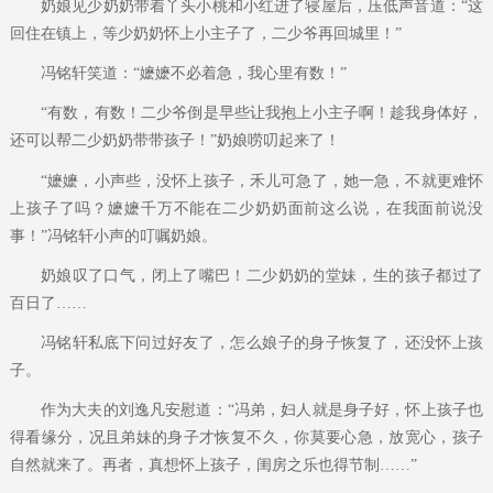
奶娘见少奶奶带着丫头小桃和小红进了寝屋后，压低声音道：“这
回住在镇上，等少奶奶怀上小主子了，二少爷再回城里！”
冯铭轩笑道：“嬷嬷不必着急，我心里有数！”
“有数，有数！二少爷倒是早些让我抱上小主子啊！趁我身体好，
还可以帮二少奶奶带带孩子！”奶娘唠叨起来了！
“嬷嬷，小声些，没怀上孩子，禾儿可急了，她一急，不就更难怀
上孩子了吗？嬷嬷千万不能在二少奶奶面前这么说，在我面前说没
事！”冯铭轩小声的叮嘱奶娘。
奶娘叹了口气，闭上了嘴巴！二少奶奶的堂妹，生的孩子都过了
百日了……
冯铭轩私底下问过好友了，怎么娘子的身子恢复了，还没怀上孩
子。
作为大夫的刘逸凡安慰道：“冯弟，妇人就是身子好，怀上孩子也
得看缘分，况且弟妹的身子才恢复不久，你莫要心急，放宽心，孩子
自然就来了。再者，真想怀上孩子，闺房之乐也得节制……”