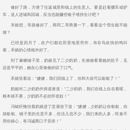
修好了路，方便了往返城里和镇上的生意人。要是赶着骡车或驴
车，送人进城和回城，应当也能赚些银子维持生计吧？
禾娘想，等路修好了，再同二哥商量一下，看看这个营生能不能
做？
已经是四月了，农户们都在田里地里劳作，布谷鸟欢快的鸣叫
着，禾娘的心情格外好了。
到了麻糖铺子里，奶娘见了二少奶奶，先偷偷看看她的肚子，见
还是平平的，她在心里偷偷的叹了口气。
禾娘笑着说：“嬷嬷，我们回镇上了，你和大叔可以歇歇了！”
奶娘对二少奶奶作揖道谢道：“二少奶奶，我们在镇上自在着呢，
根本就不累，少奶奶不必挂怀老奴！”
冯铭轩搀扶着奶娘进了堂屋坐下道：“嬷嬷，少奶奶让你歇歇，你
就歇歇。铺子里的生意不多，但活儿也不少，我们来的人多，吃食不
用你操心，有冯诚两口子安排！”