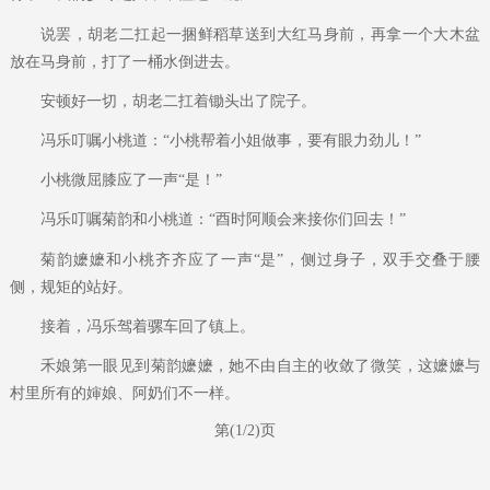
说罢，胡老二扛起一捆鲜稻草送到大红马身前，再拿一个大木盆
放在马身前，打了一桶水倒进去。
安顿好一切，胡老二扛着锄头出了院子。
冯乐叮嘱小桃道：“小桃帮着小姐做事，要有眼力劲儿！”
小桃微屈膝应了一声“是！”
冯乐叮嘱菊韵和小桃道：“酉时阿顺会来接你们回去！”
菊韵嬷嬷和小桃齐齐应了一声“是”，侧过身子，双手交叠于腰
侧，规矩的站好。
接着，冯乐驾着骡车回了镇上。
禾娘第一眼见到菊韵嬷嬷，她不由自主的收敛了微笑，这嬷嬷与
村里所有的婶娘、阿奶们不一样。
第(1/2)页