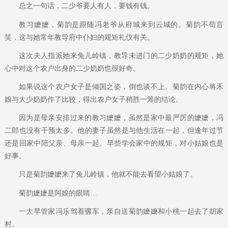
总之一句话，二少爷要人有人，要钱有钱。
教习嬷嬷，菊韵是跟随冯老爷从府城来到云城的。菊韵不苟言
笑，这与她常年教导府中仆妇的规矩礼仪有关。
这次夫人指派她来兔儿岭镇，教导未进门的二少奶奶的规矩，她
心中对这个农户出身的二少奶奶也很好奇。
如果说这个农户女子是倾国之姿，倒也谈不上。菊韵在内心将禾
娘与大少奶奶作了比较，得出农户女子稍胜一筹的结论。
因为是母亲安排过来的教习嬷嬷，虽然是家中最严厉的嬷嬷，冯
二郎也没有干预太多。他的妻子虽然是与他生活在一起，但逢年过节
还是回家中陪父亲、母亲一起。早些学会家中的规矩，对小姑娘也是
好事。
只是菊韵嬷嬷来了兔儿岭镇，他就不能去看望小姑娘了。
菊韵嬷嬷是阿娘的眼睛…
一大早管家冯乐驾着骡车，亲自送菊韵嬷嬷和小桃一起去了胡家
村。