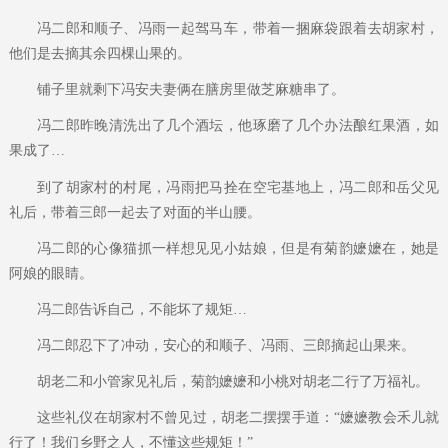
冯二郎和顺子、冯雨一起驾马车，带着一捆麻袋跟着去胡家村，
他们是去摘其余四棵山果的。
铺子里就剩下冯安夫妻俩在膳房里做芝麻糖串了。
冯二郎昨晚清洗出了几个酒坛，他琢磨了几个办法酿红果酒，如
果成了…
到了胡家村的村尾，冯雨把马拴在空宅基地上，冯二郎和岳父见
礼后，带着三郎一起去了对面的半山腰。
冯二郎的心像猫抓一样想见见小姑娘，但是有菊韵嬷嬷在，她是
阿娘的眼睛。
冯二郎告诉自己，不能坏了规矩…
冯二郎忍下了冲动，安心的和顺子、冯雨、三郎摘起山果来。
胡老二和小管家见礼后，菊韵嬷嬷和小桃对胡老二行了万福礼。
这些礼仪在胡家村不曾见过，胡老二摆摆手道：“嬷嬷教会禾儿就
行了！我们乡野之人，不懂这些规矩！”