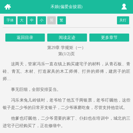
禾娘(偏爱金骏眉)
字体
大
中
小
简
繁
关灯
返回目录
阅读足迹
更多章节
第29章 学规矩（一）
第(1/2)页
这两天，管家冯乐一直在镇上购买建宅子的材料，从青石板、青
砖、青瓦、木材、打造家具的木工师傅、打井的师傅，建房子的匠
师…
事无巨细，全部安排妥当。
冯乐来兔儿岭镇时，老爷给了他五千两银票，老爷叮嘱他，这些
银子是二少爷的日常开支银子，二少爷琢磨吃食，尽管支持他尝试。
他爹也叮嘱他，二少爷需要的家丁、仆妇也在培训中，城北的三
进宅子已经购买了，正在修缮中。