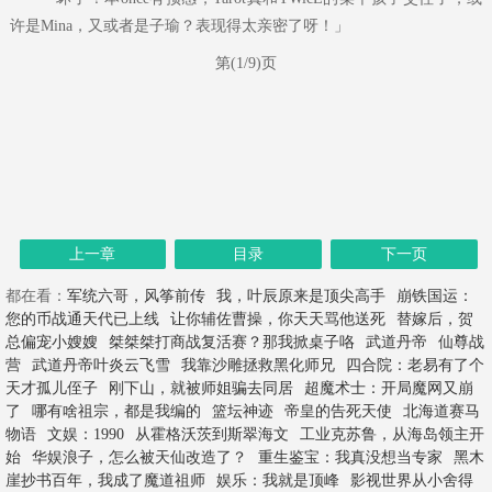
许是Mina，又或者是子瑜？表现得太亲密了呀！」
第(1/9)页
上一章
目录
下一页
都在看：
军统六哥，风筝前传
我，叶辰原来是顶尖高手
崩铁国运：
您的币战通天代已上线
让你辅佐曹操，你天天骂他送死
替嫁后，贺
总偏宠小嫂嫂
桀桀桀打商战复活赛？那我掀桌子咯
武道丹帝
仙尊战
营
武道丹帝叶炎云飞雪
我靠沙雕拯救黑化师兄
四合院：老易有了个
天才孤儿侄子
刚下山，就被师姐骗去同居
超魔术士：开局魔网又崩
了
哪有啥祖宗，都是我编的
篮坛神迹
帝皇的告死天使
北海道赛马
物语
文娱：1990
从霍格沃茨到斯翠海文
工业克苏鲁，从海岛领主开
始
华娱浪子，怎么被天仙改造了？
重生鉴宝：我真没想当专家
黑木
崖抄书百年，我成了魔道祖师
娱乐：我就是顶峰
影视世界从小舍得