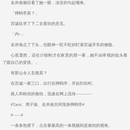
名井南侧目看了她一眼，淡笑的勾起嘴角。
「狎鸥亭莫？」
宫诚征求了下二女逛街的意见。
「内~」
名井南点了下头，但眼神一眨不眨的盯著宫诚开车的侧脸。
心底显然，还在计较刚才在家里的那一幕，她不由审视的低头看
了眼自己的穿搭。」
有那么令人丢脸莫？
在宫诚一家三口，出行在狎鸥亭，开始扫街时。
路人和粉丝的偷拍，迅速在网上流传————
#Tarot、周子瑜、名井南共同现身狎鸥亭#
#——#
一条条热搜下，点击量最高的一条视频则是偷拍的视角。