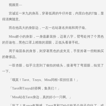
视频里—
宫诚近一米九的身高，穿著低调的牛仔外套，内里白色的T恤，显
得清爽随意。
而在他高大的身影边，一左一右站著名井南和周子瑜。
Mina娇小的身影，一身嘉豪装扮，迈著八字，臂弯处挎了个黑色
的芬迪包，黑色口罩上精致的眉眼，正低头看著手机。
周子瑜苗条的身形，则穿著黑色的皮夹克，手里拎著一些刚购买
的奢侈品。
一双杏眼，似乎注意到了偷拍的镜头，接著弯了弯眉眼，灿笑了
一下。
「哦莫！Tarot、Tzuyu、Mina同框~双担狂喜！」
「Tarot和Tzuyu好搭啊，集美们！」
「Mina站在Tarot身边，真的好小一只啊。」
「坏了！本once有预感，Tarot真和TWicE的某个孩子交往了，或