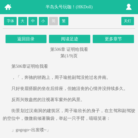
半岛头号玩咖！(HKDoll)
字体
大
中
小
简
繁
关灯
返回目录
阅读足迹
更多章节
第506章 证明给我看
第(1/9)页
第506章证明给我看
，「，奔驰的轿跑上，周子瑜抢副驾没抢过名井南。
只好丧眉搭眼的坐在后排座，但她沮丧的心情并没持续多久。
反而兴致盎然的注视著车窗外的风景。
街景划过汉南洞的建筑区，周子瑜欣长的身子，在主驾和副驾驶
的空位中，微微前倾著脑袋，举起一只手臂，嘻嘻笑著：
」gogogo~出发喽~」