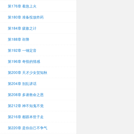
第176章 着急上火
第180章 准备投放炸药
第184章 疲敌之计
第188章 诈降
第192章 一锤定音
第196章 奇怪的情感
第200章 天才少女贺知秋
第204章 别乱讲话
第208章 多谢救命之恩
第212章 神不知鬼不觉
第216章 都跟本世子走
第220章 是你自己不争气