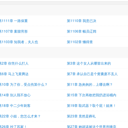
第1111章 一路保重
第1110章 我意已决
第1107章 案牍劳形
第1106章 幅员辽阔
第1103章 知我者，夫人也
第1102章 懒得查
第2章 你凭什么打人
第3章 这个女人从哪冒出来的
第6章 马上飞黄腾达
第7章 承认自己是个窝囊废不丢人
第10章 为了你，受点伤算什么？
第11章 急匆匆的，上哪去啊？
第14章 别人我不放心
第15章 下次再敢把我扔进浴桶内
第18章 中二少年刺客
第19章 取武器？取个屁！姐来！
第22章 小姐，您怎么才来？
第23章 竟然是葬礼
第26章 抄了苏家！
第27章 她就该被这个世界所唾弃