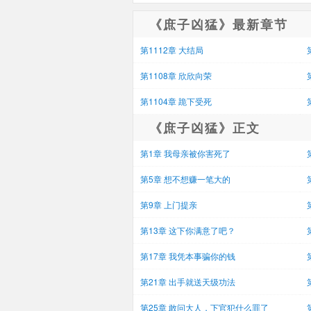
《庶子凶猛》最新章节
第1112章 大结局
第1108章 欣欣向荣
第1104章 跪下受死
《庶子凶猛》正文
第1章 我母亲被你害死了
第5章 想不想赚一笔大的
第9章 上门提亲
第13章 这下你满意了吧？
第17章 我凭本事骗你的钱
第21章 出手就送天级功法
第25章 敢问大人，下官犯什么罪了