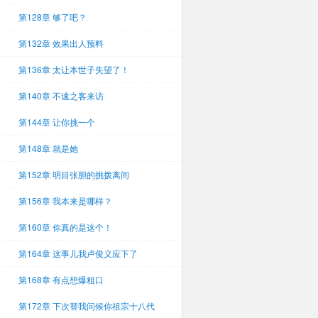
第128章 够了吧？
第132章 效果出人预料
第136章 太让本世子失望了！
第140章 不速之客来访
第144章 让你挑一个
第148章 就是她
第152章 明目张胆的挑拨离间
第156章 我本来是哪样？
第160章 你真的是这个！
第164章 这事儿我卢俊义应下了
第168章 有点想爆粗口
第172章 下次替我问候你祖宗十八代