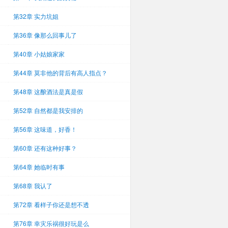
第32章 实力坑姐
第36章 像那么回事儿了
第40章 小姑娘家家
第44章 莫非他的背后有高人指点？
第48章 这酿酒法是真是假
第52章 自然都是我安排的
第56章 这味道，好香！
第60章 还有这种好事？
第64章 她临时有事
第68章 我认了
第72章 看样子你还是想不透
第76章 幸灾乐祸很好玩是么