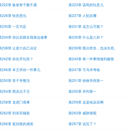
第222章 纵使有千般不愿
第223章 该死的玩意儿
第226章 快意恩仇
第227章 人犯在哪
第230章 一言为定
第231章 这怎么可能？
第234章 你以后跟在我身边做事
第235章 什么是八卦？
第238章 让老六自己决定
第239章 既分胜负，也决生死。
第242章 你在开玩笑？
第243章 将一件事情做到极致
第246章 本王求你一件事儿
第247章 弓马术考核
第250章 世子爷整活
第251章 徐牧夺得第一
第254章 西凉点子王
第255章 并列第一
第258章 龙虎门请柬
第259章 这是啥反应啊
第262章 到东宫碰瓷
第263章 威胁谁呢
第266章 挺别致的感觉
第267章 说完了？