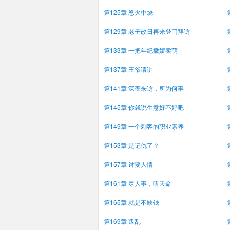
第125章 怒火中烧
第129章 老子改日再来登门拜访
第133章 一把年纪撒娇卖萌
第137章 王爷请讲
第141章 深夜来访，所为何事
第145章 你就说生意好不好吧
第149章 一个刺客的职业素养
第153章 是记仇了？
第157章 讨要人情
第161章 尽人事，听天命
第165章 就是不缺钱
第169章 叛乱