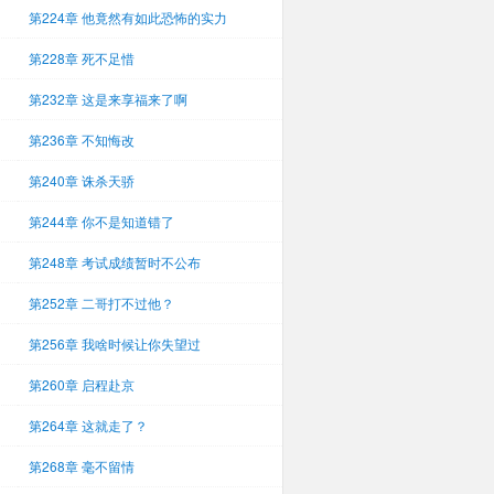
第224章 他竟然有如此恐怖的实力
第228章 死不足惜
第232章 这是来享福来了啊
第236章 不知悔改
第240章 诛杀天骄
第244章 你不是知道错了
第248章 考试成绩暂时不公布
第252章 二哥打不过他？
第256章 我啥时候让你失望过
第260章 启程赴京
第264章 这就走了？
第268章 毫不留情