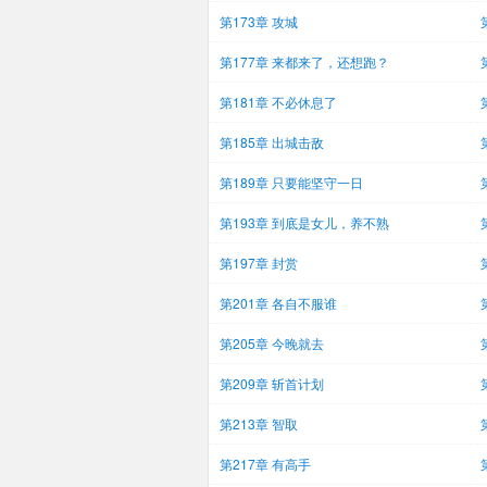
第173章 攻城
第177章 来都来了，还想跑？
第181章 不必休息了
第185章 出城击敌
第189章 只要能坚守一日
第193章 到底是女儿，养不熟
第197章 封赏
第201章 各自不服谁
第205章 今晚就去
第209章 斩首计划
第213章 智取
第217章 有高手