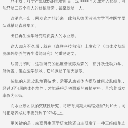
只不过，对于严重烧伤的患者而言，这10000平方厘米的配额，可
能只够三四个病人的移植所需，甚至仅够一人。
该消息一出，网友这才想起来，此前从德国波鸿大学再生医学团
队跳槽到森联集团、
出任再生医学研究院负责人的水亚勤。
这人加入不久后，就在《森联科技前沿》上发布了《自体皮肤细
胞体外培养与再生潜能研究》的重磅论文。
尽管月初时，这项研究的热度曾被陈延森的「拓扑跃迁动力学」
所掩盖，但在医学领域，它却掀起了滔天骇浪。
传统的人造皮肤培育技术，需要从患者体内提取健康皮肤细胞，
经过3至4周的体外培养，才能获得足够面积的移植材料，且培养成功
率仅为60%。
而水亚勤团队的突破性研究，将培育周期大幅缩短至7到10天，同
时把培养成功率提升到了97%以上。
更关键的是，森联再生医学研究院还自主研发了一种三维细胞支