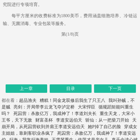
究院进行专项培育。
每平方厘米的收费标准为1800美币，费用涵盖细胞培养、冷链运
输、无菌消毒、专业包装等服务。
第(1/8)页
上一章
目录
下一页
都在看：
超品渔夫
糟糕！同金龙双修后我生了只王八
我叫孙贼，不
是贼
亮剑：开局带李云龙飞夺泸定桥
大宋悍臣
循规蹈矩能叫重生
吗？
死囚营：杀敌亿万，我成神了！李道刘夫长
重生天龙，大宋小
王爷，天下无敌
财富圣杯
李道安远伯天
斩仙：从一把柴刀开始
天
崩开局，从死囚营砍到并肩王李道安远伯天
她P掉了自己的脸
穿成女
主姐姐，靠刺客职业杀疯了
死囚营：杀敌亿万，我成神了！李道安远
伯
赶海：我靠赶海养娃
王雪琴重生：依萍才是亲女儿
真千金读心破