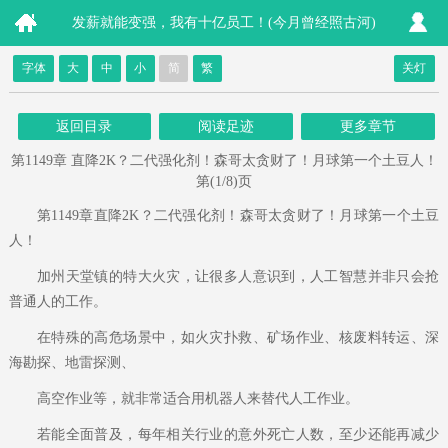
发薪就能变强，我有十亿员工！(今月曾经照古河)
字体
大
中
小
简
繁
关灯
返回目录
阅读足迹
更多章节
第1149章 直降2K？二代强化剂！森哥太贪财了！月球第一个土豆人！
第(1/8)页
第1149章直降2K？二代强化剂！森哥太贪财了！月球第一个土豆
人！
加州天堂镇的特大火灾，让很多人意识到，人工智慧并非只会抢
普通人的工作。
在特殊的高危场景中，如火灾扑救、矿场作业、核废料转运、深
海勘探、地雷探测、
高空作业等，就非常适合用机器人来替代人工作业。
若能全面普及，每年相关行业的意外死亡人数，至少还能再减少