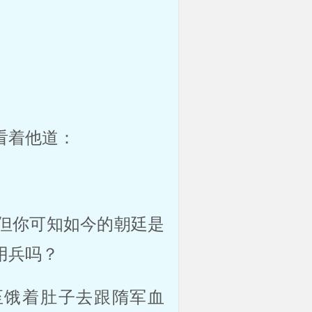
看着他道：
但你可知如今的朝廷是
用兵吗？
至饿着肚子去跟隋军血