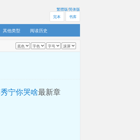
繁體版
/
简体版
完本
书库
其他类型
阅读历史
李秀宁你哭啥
最新章