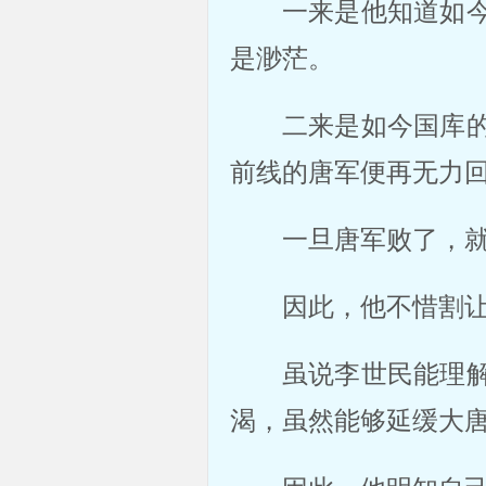
一来是他知道如
是渺茫。
二来是如今国库
前线的唐军便再无力
一旦唐军败了，
因此，他不惜割
虽说李世民能理
渴，虽然能够延缓大