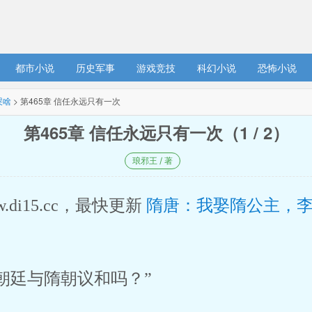
都市小说
历史军事
游戏竞技
科幻小说
恐怖小说
哭啥
> 第465章 信任永远只有一次
第465章 信任永远只有一次（1 / 2）
琅邪王 / 著
w.di15.cc，最快更新 
隋唐：我娶隋公主，
朝廷与隋朝议和吗？”