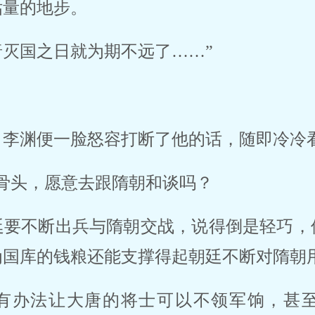
估量的地步。
灭国之日就为期不远了……”
，李渊便一脸怒容打断了他的话，随即冷冷
骨头，愿意去跟隋朝和谈吗？
廷要不断出兵与隋朝交战，说得倒是轻巧，
为国库的钱粮还能支撑得起朝廷不断对隋朝
有办法让大唐的将士可以不领军饷，甚