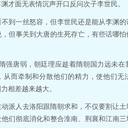
李渊才面无表情沉声开口反问次子李世民。
看不到一丝怒容，但李世民还是能从李渊的
悦，但事关到大唐的生死存亡，有些话哪怕
今隋强唐弱，朝廷理应趁着隋朝国力远未在
，从而牵制和分散他们的精力，使他们无
国力相差越来越大。
主动派人去洛阳跟隋朝求和，不仅要割让土
让他们彻底消化和整合淮南、荆襄和江南三