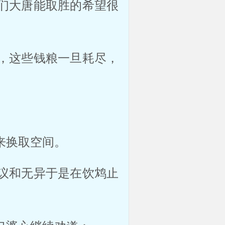
们大唐能取胜的希望很
，这些钱粮一旦耗尽，
来换取空间。
议和无异于是在饮鸩止
。